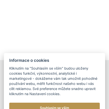
Informace o cookies
Kliknutím na "Souhlasím se vším" budou uloženy
DOPORUČUJEME
cookies funkční, výkonnostní, analytické i
marketingové - dokážeme vám tak umožnit pohodlné
používání webu, měřit funkčnost našeho webu i vás
cílit reklamou. Své preference můžete snadno upravit
kliknutím na Nastavení cookies.
DÁMSKÉ KOŽENÉ KABELKY
NOVINKA
DOPORUČUJEME
DÁMSKÁ KOŽENÁ
Souhlasím se vším
KABELKA CROSSBODY