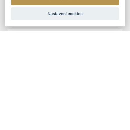
ARTEDDY
Nastavení cookies
1 090 Kč
DOPORUČUJEME
ŠÁLY - ZIMNÍ
TUNELOVÁ ZIMNÍ ŠÁLA
399 Kč
DÁMSKÉ KOŽENÉ KABELKY
DOPORUČUJEME
DÁMSKÁ KOŽENÁ
KABELKA CROSSBODY
ARTEDDY
2 390 Kč