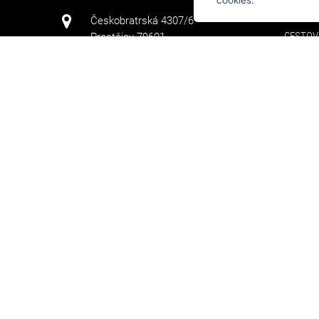
cookies.
KABELK
Českobratrská 4307/6
CESTOV
Prostějov 79601
TAŠKY
+420 608 411 736
PENĚŽE
DOPLŇ
info@arteddy.cz