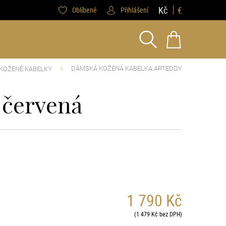
Kč
€
Oblíbené
Přihlášení
DÁMSKÁ KOŽENÁ KABELKA ARTEDDY
KOŽENÉ KABELKY
 červená
1 790 Kč
(1 479 Kč bez DPH)