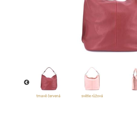
vě vínová
tmavě červená
světle růžová