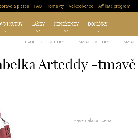
oprava a platba
FAQ
Kontakty
Velkoobchod
Affiliate program
VNÍ KUFRY
TAŠKY
PENĚŽENKY
DOPLŇKY
ÚVOD
KABELKY
DÁMSKÉ KABELKY
DÁMSKÉ 
belka Arteddy -tmavě
Vaše nákupní cena