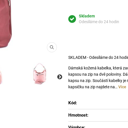
Skladem
Odesíláme do 24 hodin
SKLADEM - Odesíláme do 24 hodi
Dámská kožená kabelka, která zauj
kapsou na zip na dvě poloviny. Dál
kapsu na zip. Součástí kabelky je
kapsičku na zip najdete na…
Více
růžová
Kód:
Hmotnost:
Výrobce: