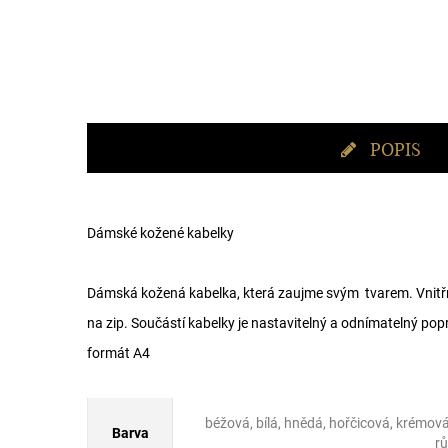
POPIS
Dámské kožené kabelky
Dámská kožená kabelka, která zaujme svým tvarem. Vnitřní 
na zip. Součástí kabelky je nastavitelný a odnímatelný pop
formát A4
béžová, bílá, hnědá, hořčicová, krémov
Barva
rů