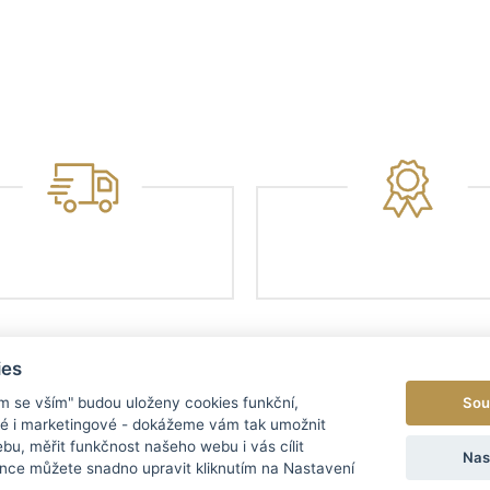
ies
Sou
ím se vším" budou uloženy cookies funkční,
ké i marketingové - dokážeme vám tak umožnit
bu, měřit funkčnost našeho webu i vás cílit
EGORIE
MENU
Nas
nce můžete snadno upravit kliknutím na Nastavení