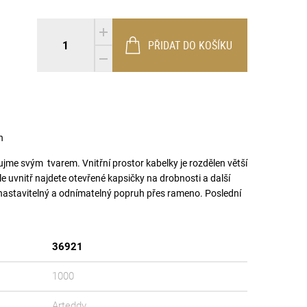
PŘIDAT DO KOŠÍKU
n
me svým tvarem. Vnitřní prostor kabelky je rozdělen větší
e uvnitř najdete otevřené kapsičky na drobnosti a další
 nastavitelný a odnímatelný popruh přes rameno. Poslední
béžová
šedá
tmavě růžová
36921
1000
Arteddy