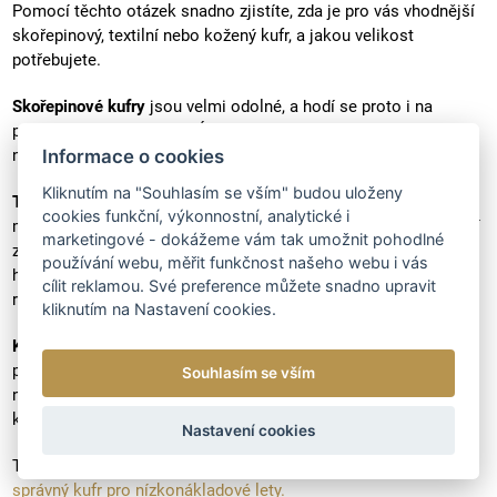
Pomocí těchto otázek snadno zjistíte, zda je pro vás vhodnější
skořepinový, textilní nebo kožený kufr, a jakou velikost
potřebujete.
Skořepinové kufry
jsou velmi odolné, a hodí se proto i na
převážení křehkých věcí. Údržba je velmi snadná, jsou zcela
nepromokavé. Tyto kufry jsou samy o sobě těžší.
Informace o cookies
Kliknutím na "Souhlasím se vším" budou uloženy
Textilní kufry
jsou praktické svým uspořádáním. Většina z nich
cookies funkční, výkonnostní, analytické i
má různé postranní a vnitřní kapsy, využít můžete také speciální
marketingové - dokážeme vám tak umožnit pohodlné
zip, kterým snadno zvětšíte prostor zavazadla. Oceníte nízkou
používání webu, měřit funkčnost našeho webu i vás
hmotnost a odolný materiál. Křehké věci však do tohoto kufru
cílit reklamou. Své preference můžete snadno upravit
raději nebalte.
kliknutím na Nastavení cookies.
Kožené kufry
jsou znamením luxusu. Styl a elegance jsou
prioritou těchto kufrů. Pokud však plánujete cesty, u kterých je
Souhlasím se vším
nutná vysoká odolnost zavazadla, vyberte raději jiné. Kožené
kufry jsou náchylnější na poškrábání a údržbu.
Nastavení cookies
TIP: Hledáte zavazadlo do letadla?
Přečtěte si, jak vybrat
správný kufr pro nízkonákladové lety.