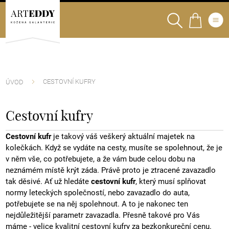
CESTOVNÍ KUFRY
ÚVOD
Cestovní kufry
Cestovní kufr
je takový váš veškerý aktuální majetek na
kolečkách. Když se vydáte na cesty, musíte se spolehnout, že je
v něm vše, co potřebujete, a že vám bude celou dobu na
neznámém místě krýt záda. Právě proto je ztracené zavazadlo
tak děsivé. Ať už hledáte
cestovní kufr
, který musí splňovat
normy leteckých společností, nebo zavazadlo do auta,
potřebujete se na něj spolehnout. A to je nakonec ten
nejdůležitější parametr zavazadla. Přesně takové pro Vás
máme - velice kvalitní cestovní kufry za bezkonkureční cenu.