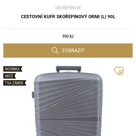
SKOŘEPINOVÉ
CESTOVNÍ KUFR SKOŘEPINOVÝ ORMI (L) 90L
990 Kč
ZOBRAZIT
NOVINKA
AKCE
TSA ZÁMEK