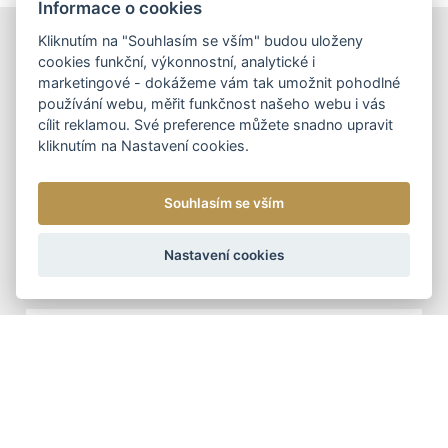
Informace o cookies
Kliknutím na "Souhlasím se vším" budou uloženy
DOPORUČUJEME
cookies funkční, výkonnostní, analytické i
marketingové - dokážeme vám tak umožnit pohodlné
používání webu, měřit funkčnost našeho webu i vás
cílit reklamou. Své preference můžete snadno upravit
kliknutím na Nastavení cookies.
DÁMSKÉ KOŽENÉ KABELKY
NOVINKA
DOPORUČUJEME
DÁMSKÁ KOŽENÁ
Souhlasím se vším
KABELKA CROSSBODY
ARTEDDY
Nastavení cookies
1 090 Kč
DOPORUČUJEME
ŠÁLY - ZIMNÍ
TUNELOVÁ ZIMNÍ ŠÁLA
399 Kč