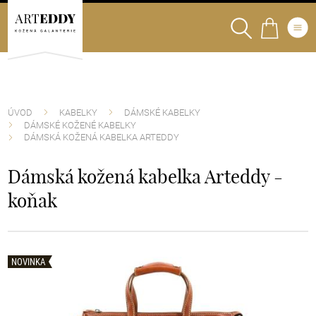
ÚVOD
KABELKY
DÁMSKÉ KABELKY
DÁMSKÉ KOŽENÉ KABELKY
DÁMSKÁ KOŽENÁ KABELKA ARTEDDY
Dámská kožená kabelka Arteddy -
koňak
NOVINKA
NOVINKA
NOVINKA
NOVINKA
NOVINKA
NOVINKA
NOVINKA
NOVINKA