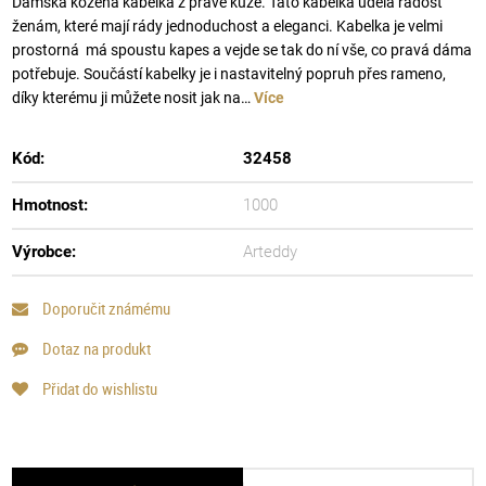
Dámská kožená kabelka z pravé kůže. Tato kabelka udělá radost
ženám, které mají rády jednoduchost a eleganci. Kabelka je velmi
prostorná má spoustu kapes a vejde se tak do ní vše, co pravá dáma
potřebuje. Součástí kabelky je i nastavitelný popruh přes rameno,
díky kterému ji můžete nosit jak na…
Více
Kód:
32458
Hmotnost:
1000
Výrobce:
Arteddy
Doporučit známému
Dotaz na produkt
Přidat do wishlistu