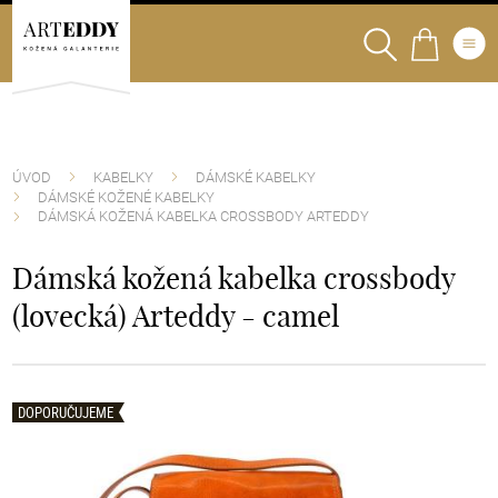
ÚVOD
KABELKY
DÁMSKÉ KABELKY
DÁMSKÉ KOŽENÉ KABELKY
DÁMSKÁ KOŽENÁ KABELKA CROSSBODY ARTEDDY
Dámská kožená kabelka crossbody
(lovecká) Arteddy - camel
DOPORUČUJEME
DOPORUČUJEME
DOPORUČUJEME
DOPORUČUJEME
DOPORUČUJEME
DOPORUČUJEME
DOPORUČUJEME
DOPORUČUJEME
DOPORUČUJEME
DOPORUČUJEME
DOPORUČUJEME