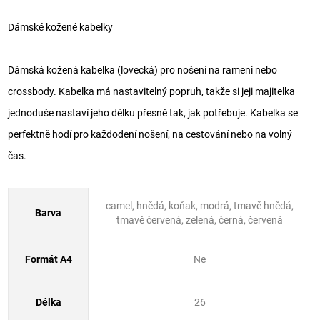
Dámské kožené kabelky
Dámská kožená kabelka (lovecká) pro nošení na rameni nebo
crossbody. Kabelka má nastavitelný popruh, takže si jeji majitelka
jednoduše nastaví jeho délku přesně tak, jak potřebuje. Kabelka se
perfektně hodí pro každodení nošení, na cestování nebo na volný
čas.
camel, hnědá, koňak, modrá, tmavě hnědá,
Barva
tmavě červená, zelená, černá, červená
Formát A4
Ne
Délka
26