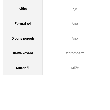
Šířka
6,5
Formát A4
Ano
Dlouhý popruh
Ano
Barva kování
staromosaz
Materiál
Kůže