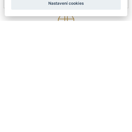
Nastavení cookies
KONTAKTY
Českobratrská 4307/6
Prostějov 79601
+420 608 411 736
info@arteddy.cz