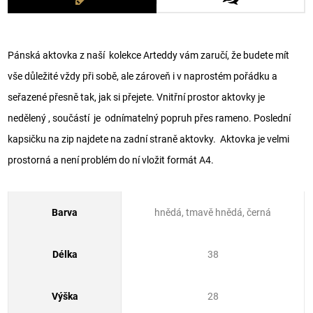
Pánská aktovka z naší kolekce Arteddy vám zaručí, že budete mít
vše důležité vždy při sobě, ale zároveň i v naprostém pořádku a
seřazené přesně tak, jak si přejete. Vnitřní prostor aktovky je
nedělený , součástí je odnímatelný popruh přes rameno. Poslední
kapsičku na zip najdete na zadní straně aktovky. Aktovka je velmi
prostorná a není problém do ní vložit formát A4.
Barva
hnědá, tmavě hnědá, černá
Délka
38
Výška
28