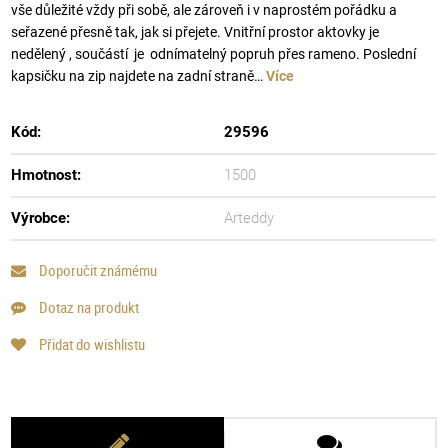
vše důležité vždy při sobě, ale zároveň i v naprostém pořádku a
seřazené přesně tak, jak si přejete. Vnitřní prostor aktovky je
nedělený , součástí je odnímatelný popruh přes rameno. Poslední
kapsičku na zip najdete na zadní straně…
Více
Kód:
29596
Hmotnost:
1500
Výrobce:
Arteddy
Doporučit známému
Dotaz na produkt
Přidat do wishlistu