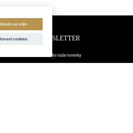
hlasím se vším
NEWSLETTER
tavení cookies
Odebírejte naše novinky
ODESLAT