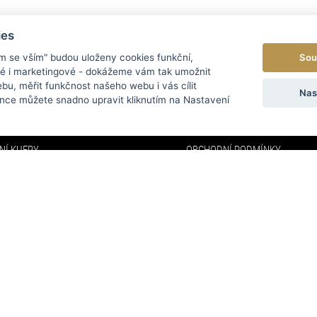
ies
Sou
ím se vším" budou uloženy cookies funkční,
ké i marketingové - dokážeme vám tak umožnit
bu, měřit funkčnost našeho webu i vás cílit
EGORIE
MENU
Nas
nce můžete snadno upravit kliknutím na Nastavení
Y
O NÁS
NÍ KUFRY
OBCHODNÍ PODMÍNKY
DOPRAVA A PLATBA
NKY
FAQ
KY
KONTAKTY
VELKOOBCHOD
AFFILIATE PROGRAM
PARTNEŘI
ODSTOUPENÍ OD SMLOUVY