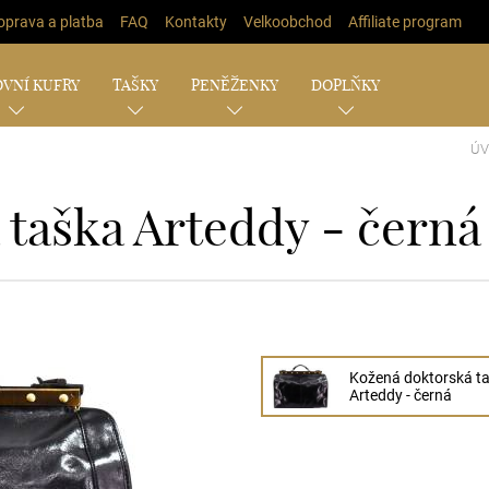
oprava a platba
FAQ
Kontakty
Velkoobchod
Affiliate program
VNÍ KUFRY
TAŠKY
PENĚŽENKY
DOPLŇKY
Ú
taška Arteddy - černá
Kožená doktorská t
Arteddy - černá