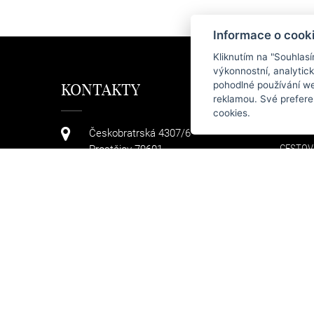
Informace o cook
Kliknutím na "Souhlas
výkonnostní, analytic
pohodlné používání we
KONTAKTY
KAT
reklamou. Své prefere
cookies.
KABELK
Českobratrská 4307/6
CESTOV
Prostějov 79601
TAŠKY
+420 608 411 736
PENĚŽE
DOPLŇ
info@arteddy.cz