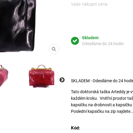
Vaše nákupní cena
Skladem
Odesíláme do 24 hodin
SKLADEM - Odesíláme do 24 hodi
Tato doktorská taška Arteddy je 
tmavě hn
každém kroku. Vnitřní prostor taš
kapsičku na drobnosti a kapsičku 
Poslední kapsičku na zip najdete
Kód: