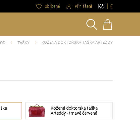
Kč
€
Oblíbené
Přihlášení
KOŽENÁ DOKTORSKÁ TAŠKA ARTEDDY
VOD
TAŠKY
aška
Kožená doktorská taška
Arteddy - tmavě červená