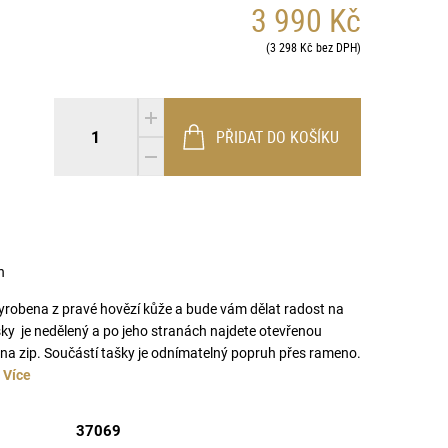
3 990 Kč
(3 298 Kč bez DPH)
PŘIDAT DO KOŠÍKU
n
vyrobena z pravé hovězí kůže a bude vám dělat radost na
ědá
koňak
hnědá
ky je nedělený a po jeho stranách najdete otevřenou
na zip. Součástí tašky je odnímatelný popruh přes rameno.
…
Více
37069