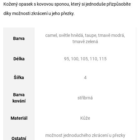
Kožený opasek s kovovou sponou, který si jednoduše přizpůsobíte
díky možnosti zkrácení u jeho přezky.
camel, světle hnědá, taupe, tmavě modrá,
Barva
tmavě zelená
Délka
95, 100, 105, 110, 115
Šířka
4
Barva
stříbrná
kování
Materiál
Kůže
možnost jednoduchého zkrácení u přezky
Ostatní