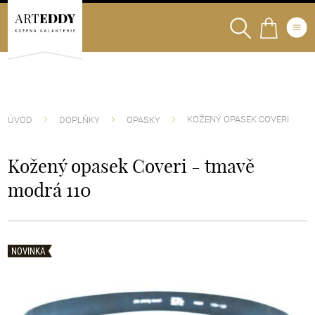
KOŽENÝ OPASEK COVERI
ÚVOD
DOPLŇKY
OPASKY
Kožený opasek Coveri - tmavě
modrá 110
NOVINKA
NOVINKA
NOVINKA
NOVINKA
NOVINKA
NOVINKA
NOVINKA