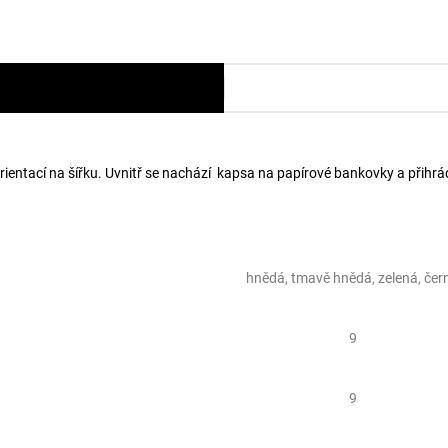
ientací na šířku. Uvnitř se nachází kapsa na papírové bankovky a přihrád
hnědá, tmavě hnědá, zelená, čer
9
9