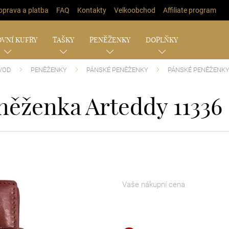
oprava a platba
FAQ
Kontakty
Velkoobchod
Affiliate program
VNÍ KUFRY
TAŠKY
PENĚŽENKY
DOPLŇKY
VOD
PENĚŽENKY
PÁNSKÉ PENĚŽENKY
PÁNSKÉ PENĚŽENKY
něženka Arteddy 11336
Vaše nákupní cena