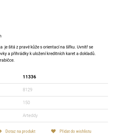
n
e šitá z pravé kůže s orientací na šířku. Uvnitř se
y a přihrádky k uložení kreditních karet a dokladů.
rabičce.
11336
8129
tmavě hnědá
hnědá
150
Arteddy
Dotaz na produkt
Přidat do wishlistu