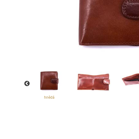
hnědá