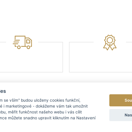
ies
Sou
ím se vším" budou uloženy cookies funkční,
ké i marketingové - dokážeme vám tak umožnit
bu, měřit funkčnost našeho webu i vás cílit
EGORIE
MENU
Nas
nce můžete snadno upravit kliknutím na Nastavení
Y
O NÁS