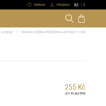
Kč
€
Oblíbené
Přihlášení
PÁNSKÁ KOŽENÁ PENĚŽENKA ARTEDDY 11336
 KOŽENÉ
255 Kč
(211 Kč bez DPH)