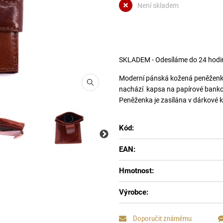
Není skladem
SKLADEM - Odesíláme do 24 hodi
Moderní pánská kožená peněženka j
nachází kapsa na papírové bankovk
Peněženka je zasílána v dárkové k
Kód:
EAN:
černá
zelená
Hmotnost:
Výrobce:
Doporučit známému