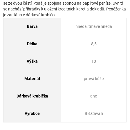
se ze dvou částí, která je spojena sponou na papírové peníze. Uvnitř
se nachází přihrádky k uložení kreditních karet a dokladů. Peněženka
je zasílána v dárkové krabičce.
Barva
hnědá, tmavě hnědá
Délka
8,5
Výška
10
Materiál
pravá kůže
Dárková krabička
ano
Výrobce
BB.Cavalli