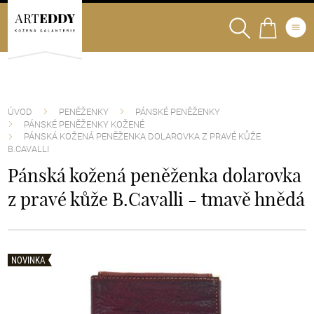
ÚVOD
PENĚŽENKY
PÁNSKÉ PENĚŽENKY
PÁNSKÉ PENĚŽENKY KOŽENÉ
PÁNSKÁ KOŽENÁ PENĚŽENKA DOLAROVKA Z PRAVÉ KŮŽE
B.CAVALLI
Pánská kožená peněženka dolarovka
z pravé kůže B.Cavalli - tmavě hnědá
NOVINKA
NOVINKA
NOVINKA
NOVINKA
NOVINKA
NOVINKA