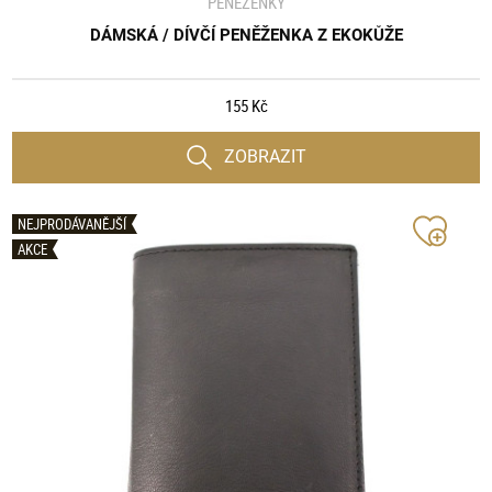
PENĚŽENKY
DÁMSKÁ / DÍVČÍ PENĚŽENKA Z EKOKŮŽE
155 Kč
ZOBRAZIT
NEJPRODÁVANĚJŠÍ
AKCE