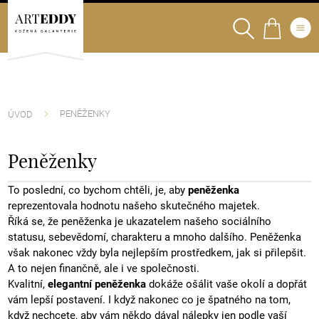
PENĚŽENKY
ÚVOD
Peněženky
To poslední, co bychom chtěli, je, aby
peněženka
reprezentovala hodnotu našeho skutečného majetek.
Říká se, že peněženka je ukazatelem našeho sociálního
statusu, sebevědomí, charakteru a mnoho dalšího. Peněženka
však nakonec vždy byla nejlepším prostředkem, jak si přilepšit.
A to nejen finančně, ale i ve společnosti.
Kvalitní,
elegantní peněženka
dokáže ošálit vaše okolí a dopřát
vám lepší postavení. I když nakonec co je špatného na tom,
když nechcete, aby vám někdo dával nálepky jen podle vaší