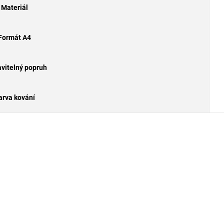
Materiál
Formát A4
vitelný popruh
arva kování