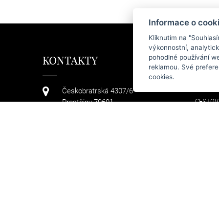
Informace o cook
Kliknutím na "Souhlas
výkonnostní, analytic
pohodlné používání we
KONTAKTY
KAT
reklamou. Své prefere
cookies.
KABELK
Českobratrská 4307/6
CESTOV
Prostějov 79601
TAŠKY
+420 608 411 736
PENĚŽE
DOPLŇ
info@arteddy.cz