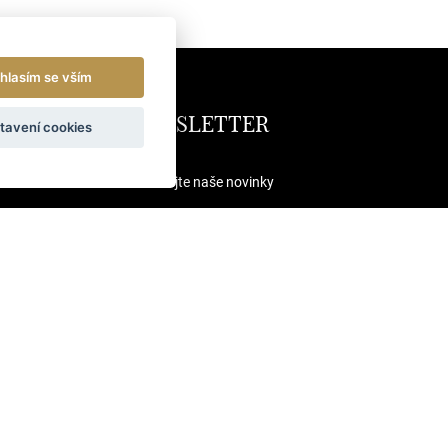
hlasím se vším
NEWSLETTER
tavení cookies
Odebírejte naše novinky
ODESLAT