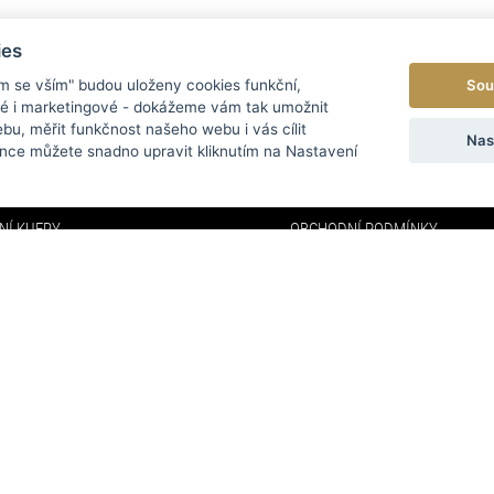
ies
Sou
ím se vším" budou uloženy cookies funkční,
ké i marketingové - dokážeme vám tak umožnit
bu, měřit funkčnost našeho webu i vás cílit
EGORIE
MENU
Nas
nce můžete snadno upravit kliknutím na Nastavení
Y
O NÁS
NÍ KUFRY
OBCHODNÍ PODMÍNKY
DOPRAVA A PLATBA
NKY
FAQ
KY
KONTAKTY
VELKOOBCHOD
AFFILIATE PROGRAM
PARTNEŘI
ODSTOUPENÍ OD SMLOUVY