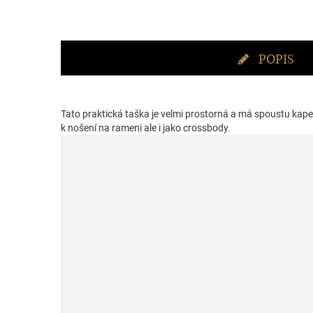
POPIS
Tato praktická taška je velmi prostorná a má spoustu kap
k nošení na rameni ale i jako crossbody.