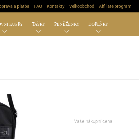
oprava a platba
FAQ
Kontakty
Velkoobchod
Affiliate program
VNÍ KUFRY
TAŠKY
PENĚŽENKY
DOPLŇKY
Vaše nákupní cena