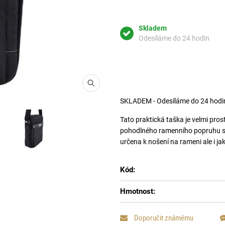
Skladem
Odesíláme do 24 hodin
SKLADEM - Odesíláme do 24 hodi
Tato praktická taška je velmi pro
pohodlného ramenního popruhu si 
určena k nošení na rameni ale i j
Kód:
Hmotnost:
Doporučit známému