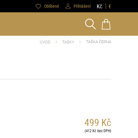
Kč
€
Oblíbené
Přihlášení
TAŠKA ČERNÁ
ÚVOD
TAŠKY
499 Kč
(412 Kč bez DPH)