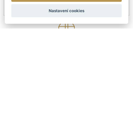
Nastavení cookies
KONTAKTY
Českobratrská 4307/6
Prostějov 79601
+420 608 411 736