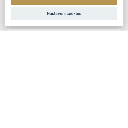
ARTEDDY
Nastavení cookies
1 090 Kč
DOPORUČUJEME
ŠÁLY - ZIMNÍ
TUNELOVÁ ZIMNÍ ŠÁLA
399 Kč
DÁMSKÉ KOŽENÉ KABELKY
DOPORUČUJEME
DÁMSKÁ KOŽENÁ
KABELKA CROSSBODY
ARTEDDY
2 390 Kč