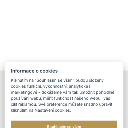
Informace o cookies
Kliknutím na "Souhlasím se vším" budou uloženy
DOPORUČUJEME
cookies funkční, výkonnostní, analytické i
marketingové - dokážeme vám tak umožnit pohodlné
používání webu, měřit funkčnost našeho webu i vás
cílit reklamou. Své preference můžete snadno upravit
kliknutím na Nastavení cookies.
DÁMSKÉ KOŽENÉ KABELKY
NOVINKA
DOPORUČUJEME
DÁMSKÁ KOŽENÁ
Souhlasím se vším
KABELKA CROSSBODY