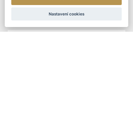
ARTEDDY
Nastavení cookies
1 090 Kč
DOPORUČUJEME
ŠÁLY - ZIMNÍ
TUNELOVÁ ZIMNÍ ŠÁLA
399 Kč
DÁMSKÉ KOŽENÉ KABELKY
DOPORUČUJEME
DÁMSKÁ KOŽENÁ
KABELKA CROSSBODY
ARTEDDY
2 390 Kč