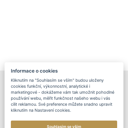
Informace o cookies
Kliknutím na "Souhlasím se vším" budou uloženy
DOPORUČUJEME
cookies funkční, výkonnostní, analytické i
marketingové - dokážeme vám tak umožnit pohodlné
používání webu, měřit funkčnost našeho webu i vás
cílit reklamou. Své preference můžete snadno upravit
kliknutím na Nastavení cookies.
DÁMSKÉ KOŽENÉ KABELKY
NOVINKA
DOPORUČUJEME
DÁMSKÁ KOŽENÁ
Souhlasím se vším
KABELKA CROSSBODY