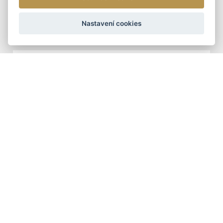
ARTEDDY
Nastavení cookies
1 090 Kč
DOPORUČUJEME
ŠÁLY - ZIMNÍ
TUNELOVÁ ZIMNÍ ŠÁLA
399 Kč
DÁMSKÉ KOŽENÉ KABELKY
DOPORUČUJEME
DÁMSKÁ KOŽENÁ
KABELKA CROSSBODY
ARTEDDY
2 390 Kč