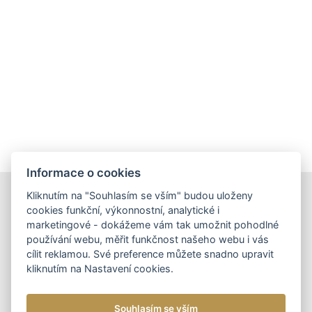
Informace o cookies
Kliknutím na "Souhlasím se vším" budou uloženy
DOPORUČUJEME
cookies funkční, výkonnostní, analytické i
marketingové - dokážeme vám tak umožnit pohodlné
používání webu, měřit funkčnost našeho webu i vás
cílit reklamou. Své preference můžete snadno upravit
kliknutím na Nastavení cookies.
DÁMSKÉ KOŽENÉ KABELKY
NOVINKA
DOPORUČUJEME
DÁMSKÁ KOŽENÁ
Souhlasím se vším
KABELKA CROSSBODY