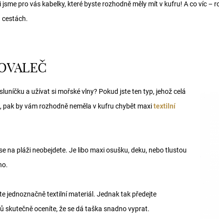
jsme pro vás kabelky, které byste rozhodně měly mít v kufru! A co víc – roz
 cestách.
POVALEČ
sluníčku a užívat si mořské vlny? Pokud jste ten typ, jehož celá
t“, pak by vám rozhodně neměla v kufru chybět maxi
textilní
se na pláži neobejdete. Je libo maxi osušku, deku, nebo tlustou
no.
e jednoznačně textilní materiál. Jednak tak předejte
 skutečně oceníte, že se dá taška snadno vyprat.