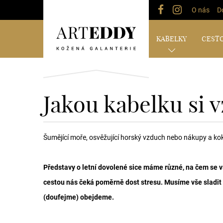
O nás
D
KABELKY
CESTO
Jakou kabelku si v
Šumějící moře, osvěžující horský vzduch nebo nákupy a kok
Představy o letní dovolené sice máme různé, na čem se vš
cestou nás čeká poměrně dost stresu. Musíme vše sladit s
(doufejme) obejdeme.