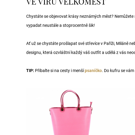
VE VÍRU VELKOMĚST
Chystáte se objevovat krásy neznámých měst? Nemůžete se d
vypadat neustále a stoprocentně šik!
Ať už se chystáte prošlapat své střevíce v Paříži, Miláně ne
designu, která ozvláštní každý váš outfit a udělá z vás ne
TIP:
Přibalte si na cesty i menší
psaníčko
. Do kufru se vám 