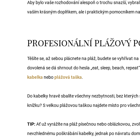
Aby bylo vaše rozhodování alespoň o trochu snazší, vybrali 
vaším krásným doplňkem, ale i praktickým pomocníkem na
PROFESIONÁLNÍ PLÁŽOVÝ 
Těšíte se, až sebou plácnete na pláž, budete se vyhřívat na 
dovolená se dá shrnout do hesla „eat, sleep, beach, repea
kabelka
nebo
plážová taška
.
Do kabelky hravě sbalíte všechny nezbytnosti, bez kterých 
knížku? S velkou plážovou taškou najdete místo pro všech
TIP:
Ať už vyrážíte na pláž písečnou nebo oblázkovou, zvolt
nevzhlednému poškrábání kabelky, jednak po návratu domů