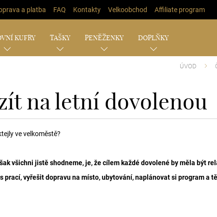
oprava a platba
FAQ
Kontakty
Velkoobchod
Affiliate program
VNÍ KUFRY
TAŠKY
PENĚŽENKY
DOPLŇKY
ÚVOD
zít na letní dovolenou
tejly ve velkoměstě?
ak všichni jistě shodneme, je, že cílem každé dovolené by měla být rel
 prací, vyřešit dopravu na místo, ubytování, naplánovat si program a t