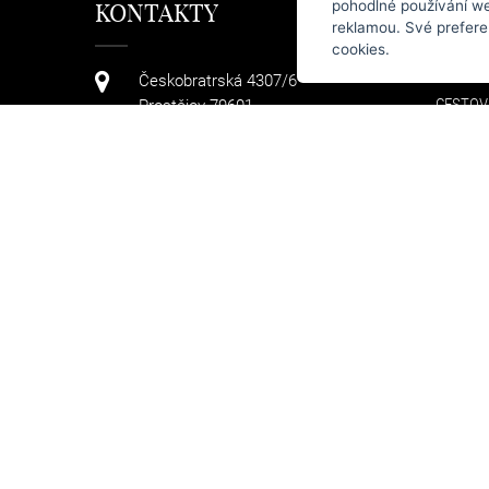
pohodlné používání we
KONTAKTY
KAT
reklamou. Své prefere
cookies.
KABELK
Českobratrská 4307/6
CESTOV
Prostějov 79601
TAŠKY
+420 608 411 736
PENĚŽE
DOPLŇ
info@arteddy.cz