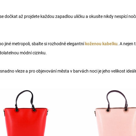
očkat až projdete každou zapadlou uličku a okusíte nikdy nespící noční
bo jiné metropoli, sbalte si rozhodně elegantní
koženou kabelku
. A nejen
odolatelnou módní cizinku.
snadno vleze a pro objevování města v barvách noci je jeho velikost ideáln