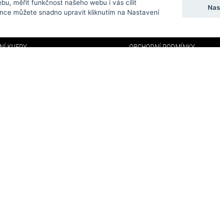
bu, měřit funkčnost našeho webu i vás cílit
EGORIE
MENU
Nas
nce můžete snadno upravit kliknutím na Nastavení
Y
O NÁS
NÍ KUFRY
OBCHODNÍ PODMÍNKY
DOPRAVA A PLATBA
NKY
FAQ
KY
KONTAKTY
VELKOOBCHOD
AFFILIATE PROGRAM
PARTNEŘI
ODSTOUPENÍ OD SMLOUVY