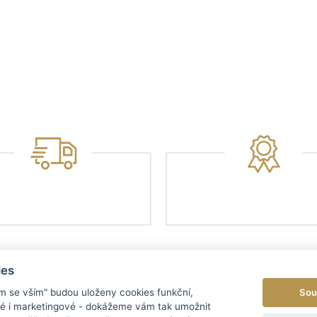
ies
Sou
ím se vším" budou uloženy cookies funkční,
ké i marketingové - dokážeme vám tak umožnit