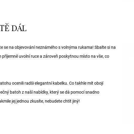
TĚ DÁL
ěte se na objevování neznámého s volnýma rukama! Sbalte si na
 příjemně uvolní ruce a zároveň poskytnou místo na vše, co
batohu ocenili radši elegantní kabelku. Co takhle mít obojí
ečný batoh z naší nabídky, který se dá pomocí snadno
mile jej jednou zkusíte, nebudete chtít jiný!