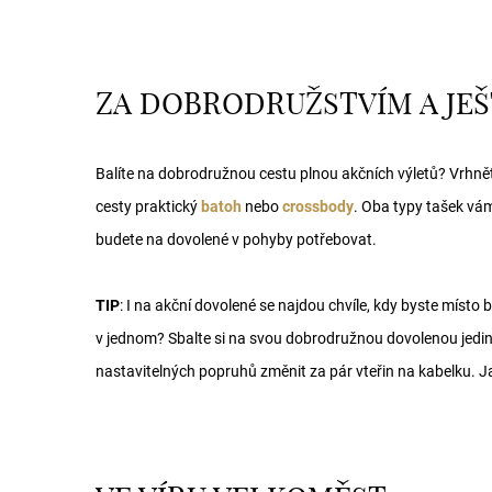
ZA DOBRODRUŽSTVÍM A JEŠ
Balíte na dobrodružnou cestu plnou akčních výletů? Vrhn
cesty praktický
batoh
nebo
crossbody
. Oba typy tašek vám
budete na dovolené v pohyby potřebovat.
TIP
: I na akční dovolené se najdou chvíle, kdy byste místo 
v jednom? Sbalte si na svou dobrodružnou dovolenou jedin
nastavitelných popruhů změnit za pár vteřin na kabelku. Jak