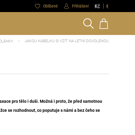
Kč
€
Oblíbené
Přihlášení
JAKOU KABELKU SI VZÍT NA LETNÍ DOVOLENOU
ČLÁNKY
axace pro tělo i duši. Možná i proto, že před samotnou
ěžce se rozhodnout, co poputuje s námi a bez čeho se