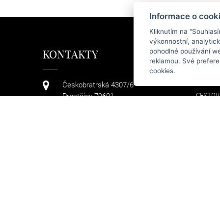
Informace o cook
Kliknutím na "Souhlas
výkonnostní, analytic
pohodlné používání we
KONTAKTY
KAT
reklamou. Své prefere
cookies.
KABELK
Českobratrská 4307/6
CESTOV
Prostějov 79601
TAŠKY
+420 608 411 736
PENĚŽE
DOPLŇ
info@arteddy.cz