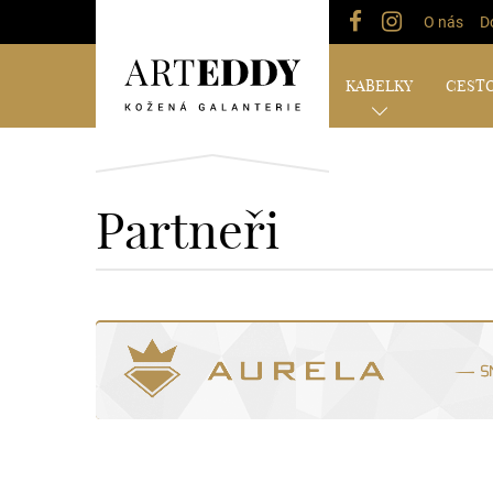
O nás
D
KABELKY
CESTO
Partneři