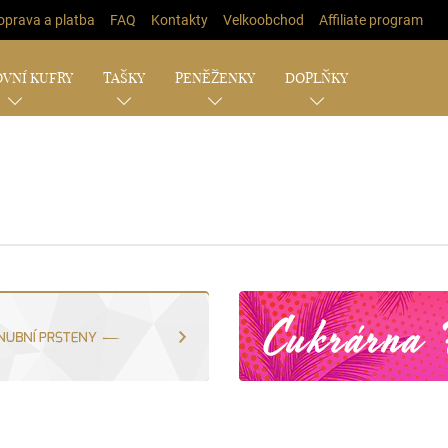
oprava a platba
FAQ
Kontakty
Velkoobchod
Affiliate program
VNÍ KUFRY
TAŠKY
PENĚŽENKY
DOPLŇKY