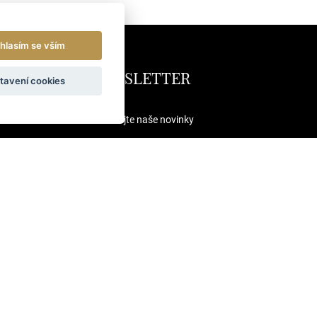
hlasím se vším
NEWSLETTER
tavení cookies
Odebírejte naše novinky
ODESLAT