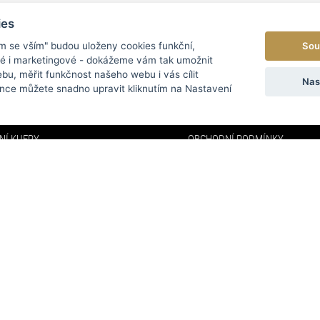
ies
Sou
ím se vším" budou uloženy cookies funkční,
ké i marketingové - dokážeme vám tak umožnit
bu, měřit funkčnost našeho webu i vás cílit
EGORIE
MENU
Nas
nce můžete snadno upravit kliknutím na Nastavení
Y
O NÁS
NÍ KUFRY
OBCHODNÍ PODMÍNKY
DOPRAVA A PLATBA
NKY
FAQ
KY
KONTAKTY
VELKOOBCHOD
AFFILIATE PROGRAM
PARTNEŘI
ODSTOUPENÍ OD SMLOUVY