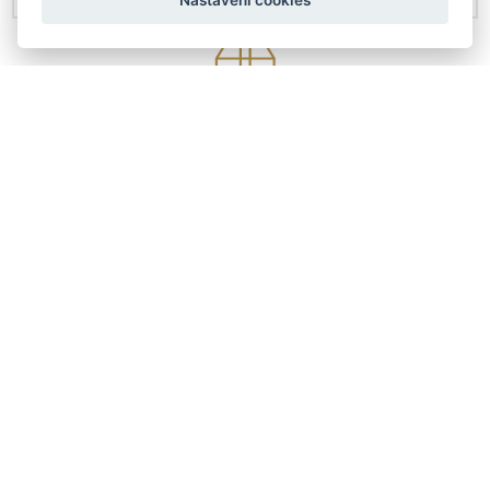
Nastavení cookies
KONTAKTY
Českobratrská 4307/6
Prostějov 79601
+420 608 411 736
info@arteddy.cz