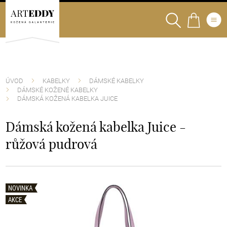
ÚVOD
KABELKY
DÁMSKÉ KABELKY
DÁMSKÉ KOŽENÉ KABELKY
DÁMSKÁ KOŽENÁ KABELKA JUICE
Dámská kožená kabelka Juice -
růžová pudrová
NOVINKA
NOVINKA
NOVINKA
NOVINKA
NOVINKA
NOVINKA
NOVINKA
NOVINKA
AKCE
AKCE
AKCE
AKCE
AKCE
AKCE
AKCE
AKCE