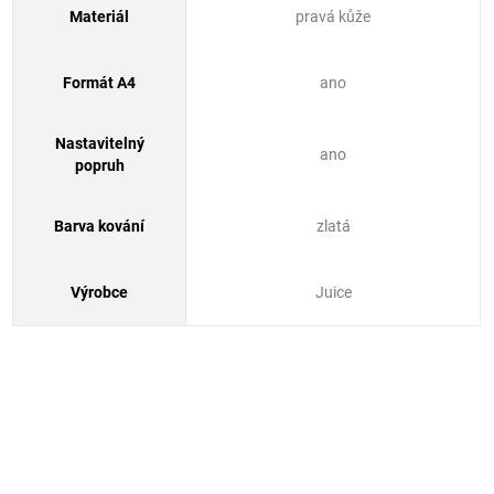
Materiál
pravá kůže
Formát A4
ano
Nastavitelný
ano
popruh
Barva kování
zlatá
Výrobce
Juice