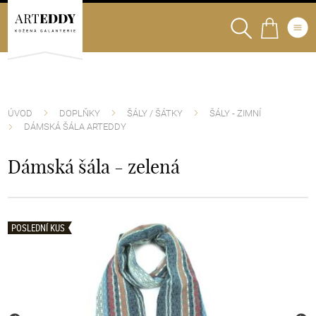
ÚVOD
DOPLŇKY
ŠÁLY / ŠÁTKY
ŠÁLY - ZIMNÍ
DÁMSKÁ ŠÁLA ARTEDDY
Dámská šála - zelená
POSLEDNÍ KUS
POSLEDNÍ KUS
POSLEDNÍ KUS
POSLEDNÍ KUS
POSLEDNÍ KUS
POSLEDNÍ KUS
POSLEDNÍ KUS