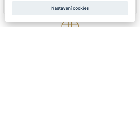
Nastavení cookies
KONTAKTY
Českobratrská 4307/6
Prostějov 79601
+420 608 411 736