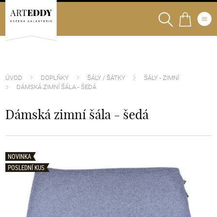
ÚVOD
DOPLŇKY
ŠÁLY / ŠÁTKY
ŠÁLY - ZIMNÍ
DÁMSKÁ ZIMNÍ ŠÁLA - ŠEDÁ
Dámská zimní šála - šedá
NOVINKA
POSLEDNÍ KUS