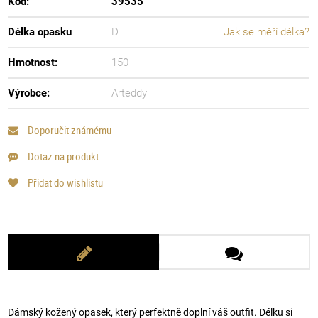
Kód:
39535
Délka opasku
D
Jak se měří délka?
Hmotnost:
150
Výrobce:
Arteddy
Doporučit známému
Dotaz na produkt
Přidat do wishlistu
Dámský kožený opasek, který perfektně doplní váš outfit. Délku si