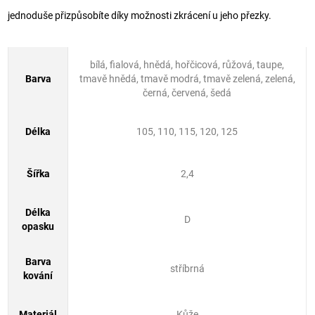
jednoduše přizpůsobíte díky možnosti zkrácení u jeho přezky.
bílá, fialová, hnědá, hořčicová, růžová, taupe,
Barva
tmavě hnědá, tmavě modrá, tmavě zelená, zelená,
černá, červená, šedá
Délka
105, 110, 115, 120, 125
Šířka
2,4
Délka
D
opasku
Barva
stříbrná
kování
Materiál
Kůže