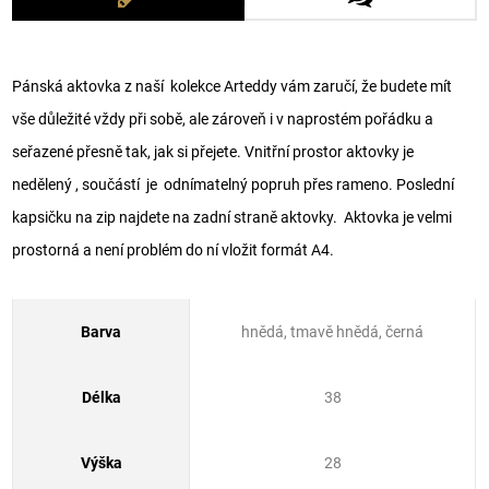
Pánská aktovka z naší kolekce Arteddy vám zaručí, že budete mít
vše důležité vždy při sobě, ale zároveň i v naprostém pořádku a
seřazené přesně tak, jak si přejete. Vnitřní prostor aktovky je
nedělený , součástí je odnímatelný popruh přes rameno. Poslední
kapsičku na zip najdete na zadní straně aktovky. Aktovka je velmi
prostorná a není problém do ní vložit formát A4.
Barva
hnědá, tmavě hnědá, černá
Délka
38
Výška
28