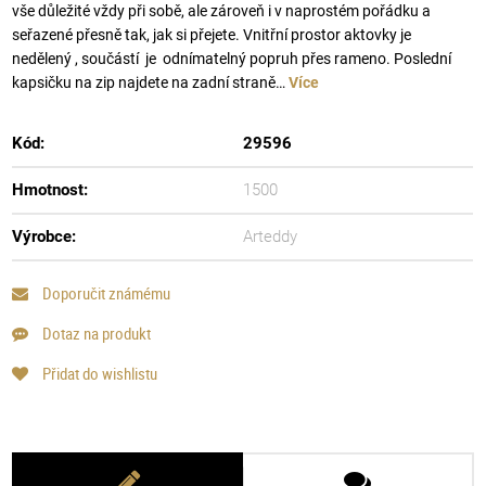
vše důležité vždy při sobě, ale zároveň i v naprostém pořádku a
seřazené přesně tak, jak si přejete. Vnitřní prostor aktovky je
nedělený , součástí je odnímatelný popruh přes rameno. Poslední
kapsičku na zip najdete na zadní straně…
Více
Kód:
29596
Hmotnost:
1500
Výrobce:
Arteddy
Doporučit známému
Dotaz na produkt
Přidat do wishlistu