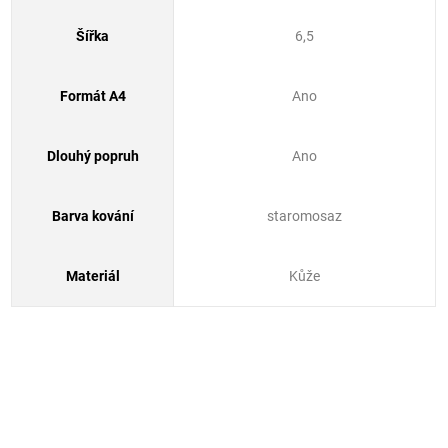
Šířka
6,5
Formát A4
Ano
Dlouhý popruh
Ano
Barva kování
staromosaz
Materiál
Kůže