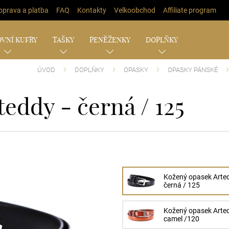
oprava a platba
FAQ
Kontakty
Velkoobchod
Affiliate program
VNÍ KUFRY
TAŠKY
PENĚŽENKY
DOPLŇKY
ÚVOD
DOPLŇKY
OPASKY
OPASKY PÁNSKÉ
eddy - černá / 125
Kožený opasek Arted
černá / 125
Kožený opasek Arted
camel /120