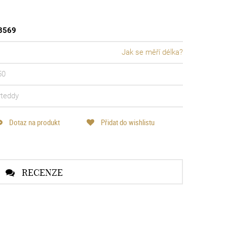
3569
Jak se měří délka?
50
rteddy
Dotaz na produkt
Přidat do wishlistu
RECENZE