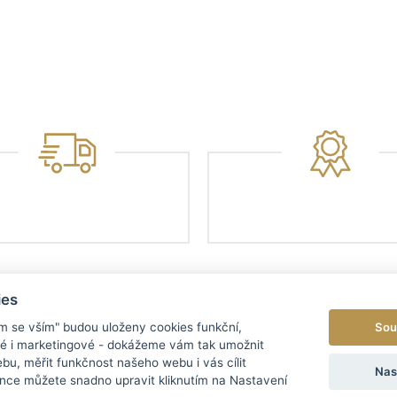
ies
Sou
ím se vším" budou uloženy cookies funkční,
ké i marketingové - dokážeme vám tak umožnit
bu, měřit funkčnost našeho webu i vás cílit
EGORIE
MENU
Nas
nce můžete snadno upravit kliknutím na Nastavení