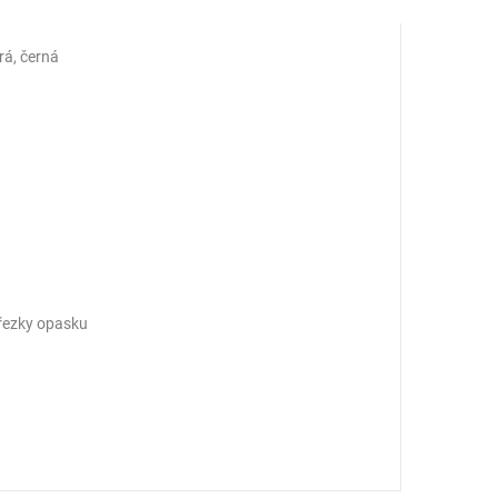
á, černá
řezky opasku