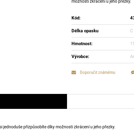
možnosti zkrácení u jeho přezky.
Kód:
4
Délka opasku
C
Hmotnost:
1
Výrobce:
A
Doporučit známému
si jednoduše přizpůsobíte díky možnosti zkrácení u jeho přezky.