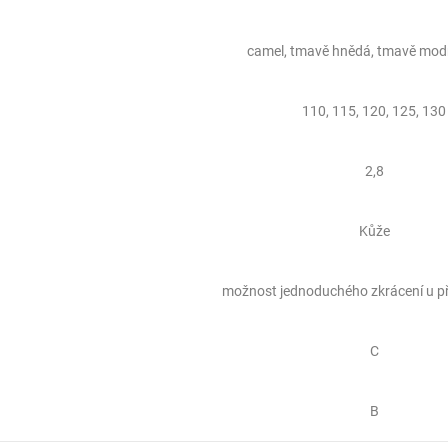
camel, tmavě hnědá, tmavě modr
110, 115, 120, 125, 130
2,8
Kůže
možnost jednoduchého zkrácení u p
C
B