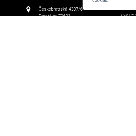
cookies.
KABELK
Českobratrská 4307/6
CESTOV
Prostějov 79601
TAŠKY
+420 608 411 736
PENĚŽE
DOPLŇ
info@arteddy.cz