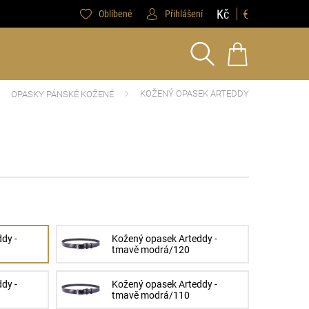
Kč
€
Oblíbené
Přihlášení
KOŽENÝ OPASEK ARTEDDY
OPASKY PÁNSKÉ KOŽENÉ
dy -
Kožený opasek Arteddy -
tmavě modrá/120
dy -
Kožený opasek Arteddy -
tmavě modrá/110