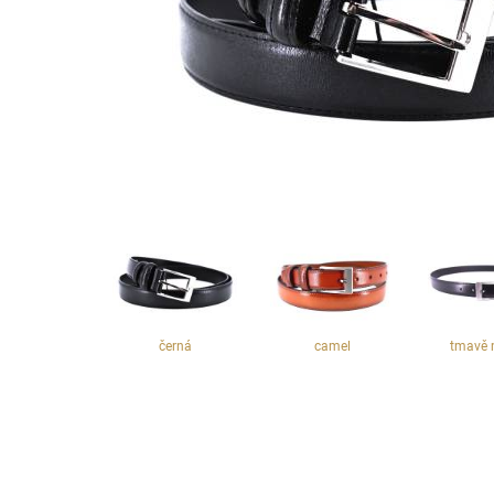
černá
camel
tmavě 