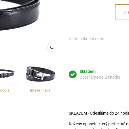
ZO
Vaše nákupní cena
Skladem
Odesíláme do 24 hodin
modrá
tmavě hnědá
SKLADEM - Odesíláme do 24 hodi
Kožený opasek , který perfektně d