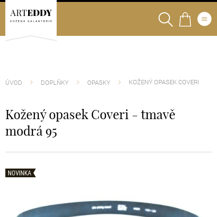
KOŽENÝ OPASEK COVERI
ÚVOD
DOPLŇKY
OPASKY
Kožený opasek Coveri - tmavě
modrá 95
NOVINKA
NOVINKA
NOVINKA
NOVINKA
NOVINKA
NOVINKA
NOVINKA