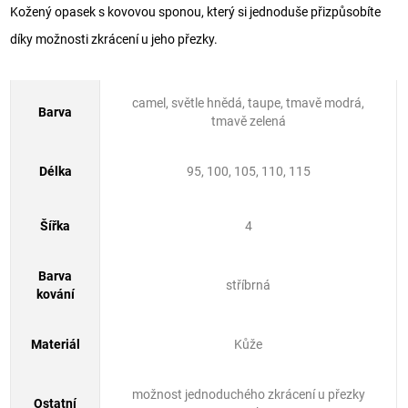
Kožený opasek s kovovou sponou, který si jednoduše přizpůsobíte
díky možnosti zkrácení u jeho přezky.
camel, světle hnědá, taupe, tmavě modrá,
Barva
tmavě zelená
Délka
95, 100, 105, 110, 115
Šířka
4
Barva
stříbrná
kování
Materiál
Kůže
možnost jednoduchého zkrácení u přezky
Ostatní