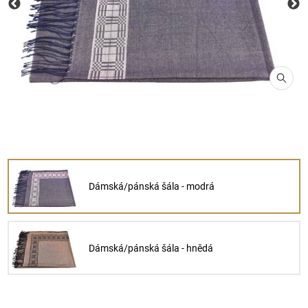
Dámská/pánská šála - modrá
Dámská/pánská šála - hnědá