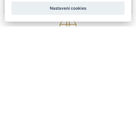
Nastavení cookies
KONTAKTY
Českobratrská 4307/6
Prostějov 79601
+420 608 411 736