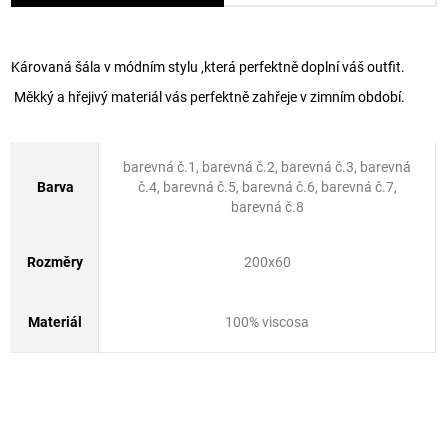
Károvaná šála v módním stylu ,která perfektně doplní váš outfit.
Měkký a hřejivý materiál vás perfektně zahřeje v zimním období.
barevná č.1, barevná č.2, barevná č.3, barevná
Barva
č.4, barevná č.5, barevná č.6, barevná č.7,
barevná č.8
Rozměry
200x60
Materiál
100% viscosa