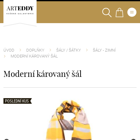
ÚVOD
DOPLŇKY
ŠÁLY / ŠÁTKY
ŠÁLY - ZIMNÍ
MODERNÍ KÁROVANÝ ŠÁL
Moderní károvaný šál
POSLEDNÍ KUS
POSLEDNÍ KUS
POSLEDNÍ KUS
POSLEDNÍ KUS
POSLEDNÍ KUS
POSLEDNÍ KUS
POSLEDNÍ KUS
POSLEDNÍ KUS
POSLEDNÍ KUS