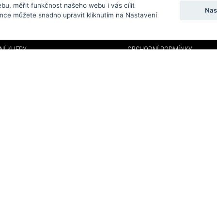
bu, měřit funkčnost našeho webu i vás cílit
EGORIE
MENU
Nas
nce můžete snadno upravit kliknutím na Nastavení
Y
O NÁS
NÍ KUFRY
OBCHODNÍ PODMÍNKY
DOPRAVA A PLATBA
NKY
FAQ
KY
KONTAKTY
VELKOOBCHOD
AFFILIATE PROGRAM
PARTNEŘI
ODSTOUPENÍ OD SMLOUVY