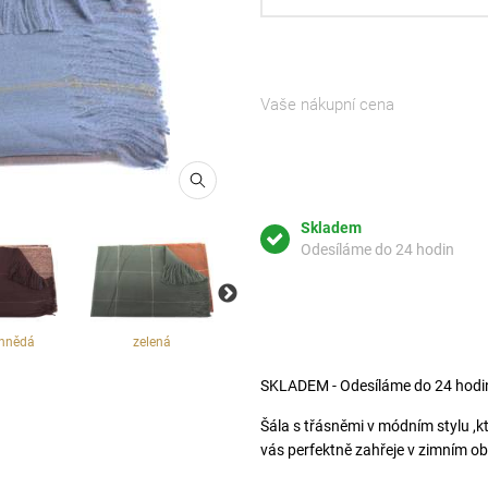
Vaše nákupní cena
Skladem
Odesíláme do 24 hodin
hnědá
zelená
černá
tmavě mo
SKLADEM - Odesíláme do 24 hodi
Šála s třásněmi v módním stylu ,kt
vás perfektně zahřeje v zimním ob