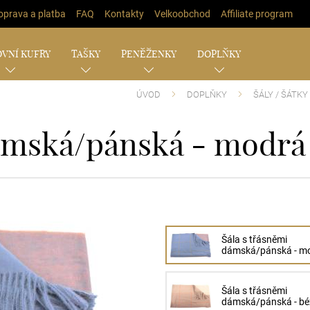
oprava a platba
FAQ
Kontakty
Velkoobchod
Affiliate program
VNÍ KUFRY
TAŠKY
PENĚŽENKY
DOPLŇKY
ÚVOD
DOPLŇKY
ŠÁLY / ŠÁTKY
dámská/pánská - modrá
Šála s třásněmi
dámská/pánská - m
Šála s třásněmi
dámská/pánská - b