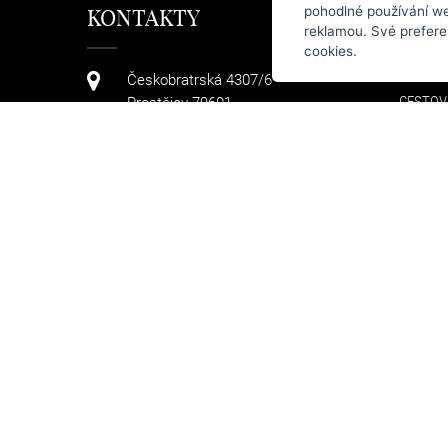
pohodlné používání we
KONTAKTY
KAT
reklamou. Své prefere
cookies.
KABELK
Českobratrská 4307/6
CESTOV
Prostějov 79601
TAŠKY
+420 608 411 736
PENĚŽE
DOPLŇ
info@arteddy.cz