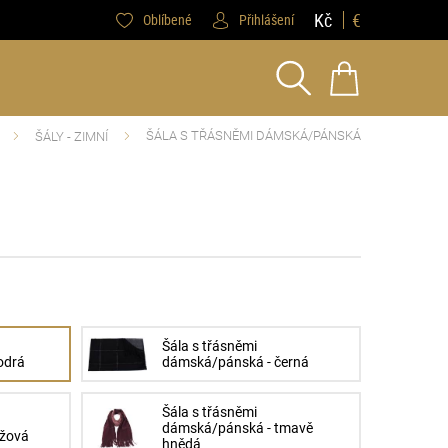
Kč
€
Oblíbené
Přihlášení
ŠÁLA S TŘÁSNĚMI DÁMSKÁ/PÁNSKÁ
ŠÁLY - ZIMNÍ
Šála s třásněmi
odrá
dámská/pánská - černá
Šála s třásněmi
dámská/pánská - tmavě
éžová
hnědá