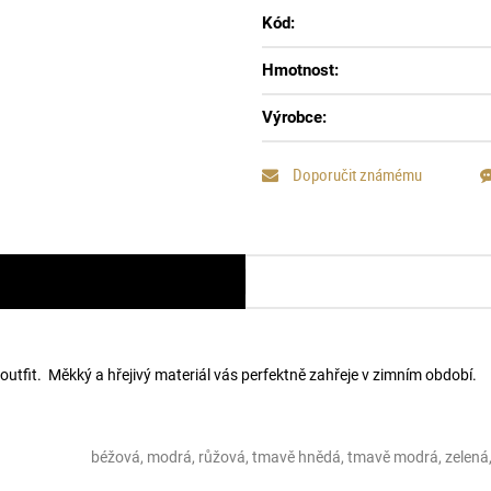
Kód:
Hmotnost:
Výrobce:
Doporučit známému
 outfit. Měkký a hřejivý materiál vás perfektně zahřeje v zimním období.
béžová, modrá, růžová, tmavě hnědá, tmavě modrá, zelená,