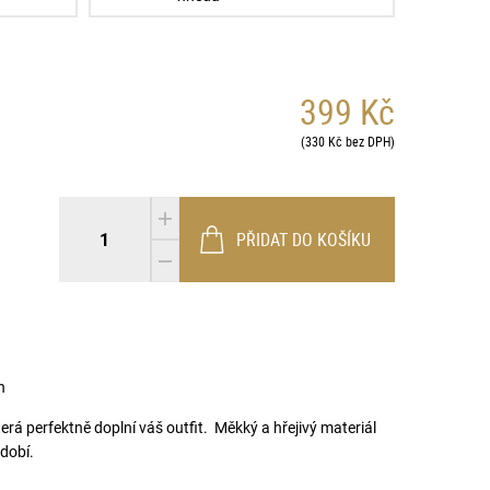
399 Kč
(330 Kč bez DPH)
PŘIDAT DO KOŠÍKU
drá
růžová
béžová
červená
n
erá perfektně doplní váš outfit. Měkký a hřejivý materiál
dobí.