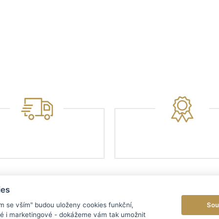
ies
Sou
ím se vším" budou uloženy cookies funkční,
ké i marketingové - dokážeme vám tak umožnit