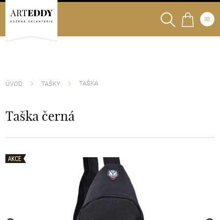
TAŠKA
ÚVOD
TAŠKY
Taška černá
AKCE
AKCE
AKCE
AKCE
AKCE