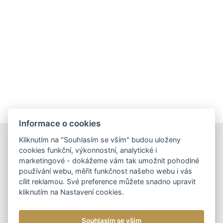
Informace o cookies
Kliknutím na "Souhlasím se vším" budou uloženy
DOPORUČUJEME
cookies funkční, výkonnostní, analytické i
marketingové - dokážeme vám tak umožnit pohodlné
používání webu, měřit funkčnost našeho webu i vás
cílit reklamou. Své preference můžete snadno upravit
kliknutím na Nastavení cookies.
DÁMSKÉ KOŽENÉ KABELKY
NOVINKA
DOPORUČUJEME
DÁMSKÁ KOŽENÁ
Souhlasím se vším
KABELKA CROSSBODY