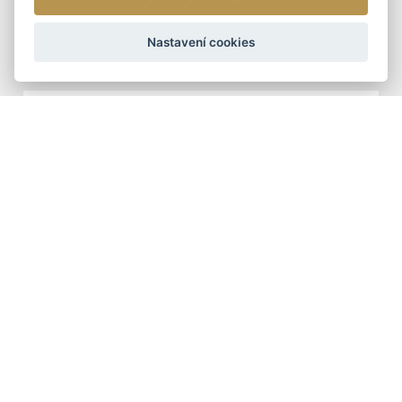
ARTEDDY
Nastavení cookies
1 090 Kč
DOPORUČUJEME
ŠÁLY - ZIMNÍ
TUNELOVÁ ZIMNÍ ŠÁLA
399 Kč
DÁMSKÉ KOŽENÉ KABELKY
DOPORUČUJEME
DÁMSKÁ KOŽENÁ
KABELKA CROSSBODY
ARTEDDY
2 390 Kč