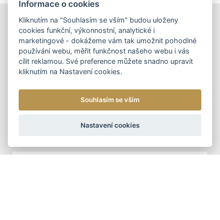
Informace o cookies
Kliknutím na "Souhlasím se vším" budou uloženy
DOPORUČUJEME
cookies funkční, výkonnostní, analytické i
marketingové - dokážeme vám tak umožnit pohodlné
používání webu, měřit funkčnost našeho webu i vás
cílit reklamou. Své preference můžete snadno upravit
kliknutím na Nastavení cookies.
DÁMSKÉ KOŽENÉ KABELKY
NOVINKA
DOPORUČUJEME
DÁMSKÁ KOŽENÁ
Souhlasím se vším
KABELKA CROSSBODY
ARTEDDY
Nastavení cookies
1 090 Kč
DOPORUČUJEME
ŠÁLY - ZIMNÍ
TUNELOVÁ ZIMNÍ ŠÁLA
399 Kč