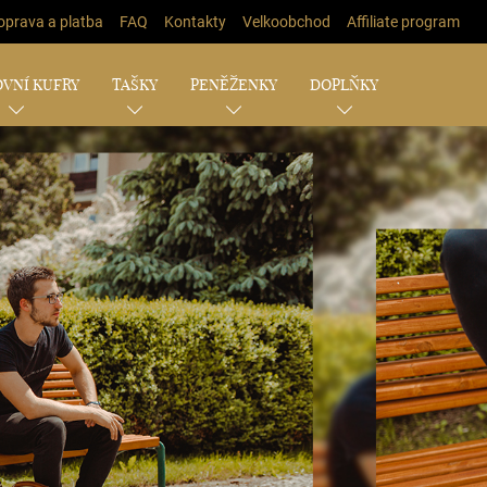
oprava a platba
FAQ
Kontakty
Velkoobchod
Affiliate program
VNÍ KUFRY
TAŠKY
PENĚŽENKY
DOPLŇKY