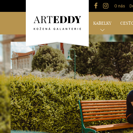
O nás
D
KABELKY
CESTO