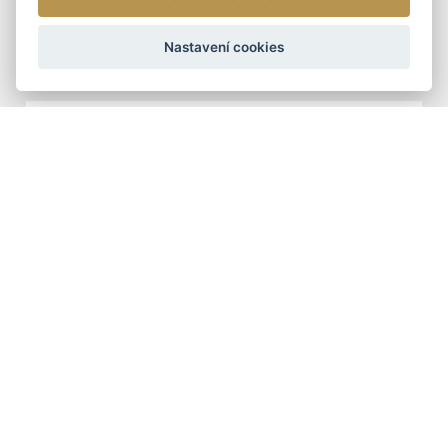
ARTEDDY
Nastavení cookies
1 090 Kč
DOPORUČUJEME
ŠÁLY - ZIMNÍ
TUNELOVÁ ZIMNÍ ŠÁLA
399 Kč
DÁMSKÉ KOŽENÉ KABELKY
DOPORUČUJEME
DÁMSKÁ KOŽENÁ
KABELKA CROSSBODY
ARTEDDY
2 390 Kč