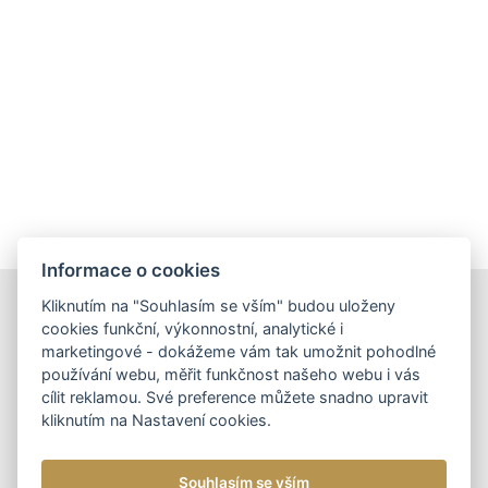
Informace o cookies
Kliknutím na "Souhlasím se vším" budou uloženy
DOPORUČUJEME
cookies funkční, výkonnostní, analytické i
marketingové - dokážeme vám tak umožnit pohodlné
používání webu, měřit funkčnost našeho webu i vás
cílit reklamou. Své preference můžete snadno upravit
kliknutím na Nastavení cookies.
DÁMSKÉ KOŽENÉ KABELKY
NOVINKA
DOPORUČUJEME
DÁMSKÁ KOŽENÁ
Souhlasím se vším
KABELKA CROSSBODY