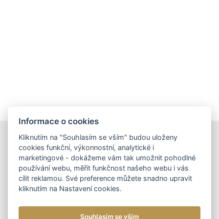
Informace o cookies
Kliknutím na "Souhlasím se vším" budou uloženy
DOPORUČUJEME
cookies funkční, výkonnostní, analytické i
marketingové - dokážeme vám tak umožnit pohodlné
používání webu, měřit funkčnost našeho webu i vás
cílit reklamou. Své preference můžete snadno upravit
kliknutím na Nastavení cookies.
DÁMSKÉ KOŽENÉ KABELKY
NOVINKA
DOPORUČUJEME
DÁMSKÁ KOŽENÁ
Souhlasím se vším
KABELKA CROSSBODY