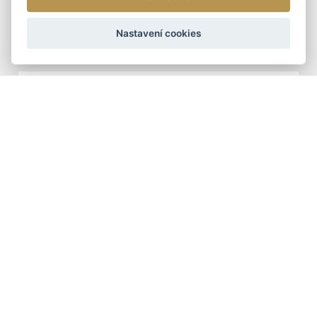
ARTEDDY
Nastavení cookies
1 090 Kč
DOPORUČUJEME
ŠÁLY - ZIMNÍ
TUNELOVÁ ZIMNÍ ŠÁLA
399 Kč
DÁMSKÉ KOŽENÉ KABELKY
DOPORUČUJEME
DÁMSKÁ KOŽENÁ
KABELKA CROSSBODY
ARTEDDY
2 390 Kč