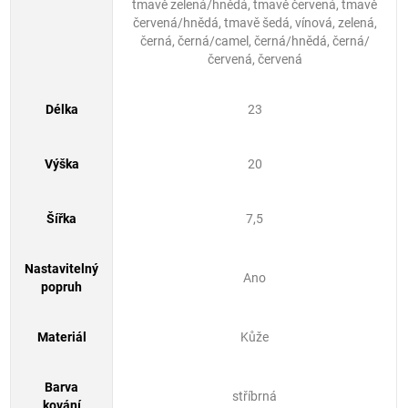
tmavě zelená/hnědá, tmavě červená, tmavě
červená/hnědá, tmavě šedá, vínová, zelená,
černá, černá/camel, černá/hnědá, černá/
červená, červená
Délka
23
Výška
20
Šířka
7,5
Nastavitelný
Ano
popruh
Materiál
Kůže
Barva
stříbrná
kování