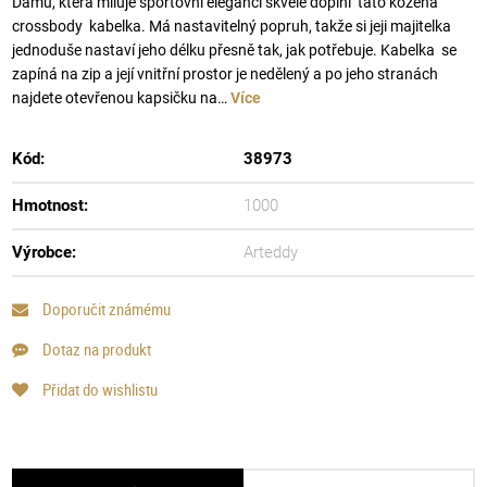
Dámu, která miluje sportovní eleganci skvěle doplní tato kožená
crossbody kabelka. Má nastavitelný popruh, takže si jeji majitelka
jednoduše nastaví jeho délku přesně tak, jak potřebuje. Kabelka se
zapíná na zip a její vnitřní prostor je nedělený a po jeho stranách
najdete otevřenou kapsičku na…
Více
Kód:
38973
Hmotnost:
1000
Výrobce:
Arteddy
Doporučit známému
Dotaz na produkt
Přidat do wishlistu