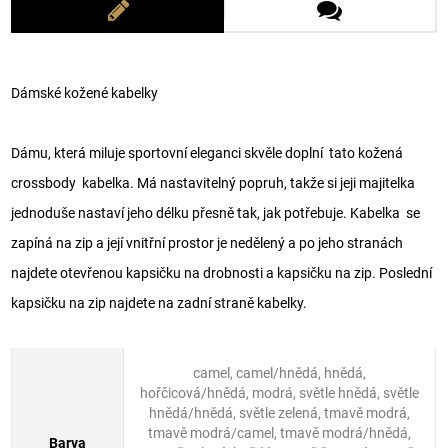
Dámské kožené kabelky
Dámu, která miluje sportovní eleganci skvěle doplní tato kožená
crossbody kabelka. Má nastavitelný popruh, takže si jeji majitelka
jednoduše nastaví jeho délku přesně tak, jak potřebuje. Kabelka se
zapíná na zip a její vnitřní prostor je nedělený a po jeho stranách
najdete otevřenou kapsičku na drobnosti a kapsičku na zip. Poslední
kapsičku na zip najdete na zadní straně kabelky.
camel, camel/hnědá, hnědá,
hořčicová/hnědá, modrá, světle hnědá, světle
hnědá/hnědá, světle zelená, tmavě modrá,
tmavě modrá/camel, tmavě modrá/hnědá,
Barva