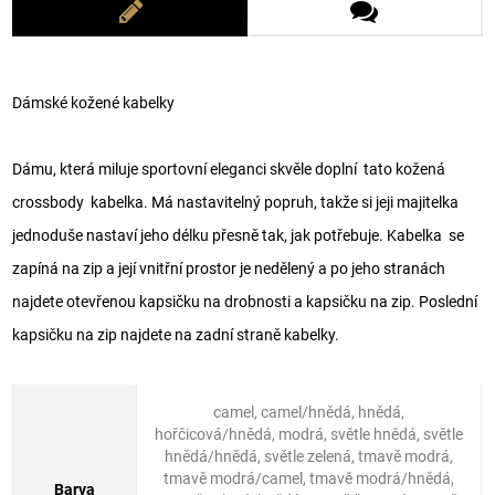
Dámské kožené kabelky
Dámu, která miluje sportovní eleganci skvěle doplní tato kožená
crossbody kabelka. Má nastavitelný popruh, takže si jeji majitelka
jednoduše nastaví jeho délku přesně tak, jak potřebuje. Kabelka se
zapíná na zip a její vnitřní prostor je nedělený a po jeho stranách
najdete otevřenou kapsičku na drobnosti a kapsičku na zip. Poslední
kapsičku na zip najdete na zadní straně kabelky.
camel, camel/hnědá, hnědá,
hořčicová/hnědá, modrá, světle hnědá, světle
hnědá/hnědá, světle zelená, tmavě modrá,
tmavě modrá/camel, tmavě modrá/hnědá,
Barva