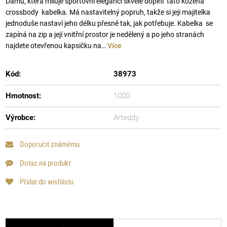
Dámu, která miluje sportovní eleganci skvěle doplní tato kožená
crossbody kabelka. Má nastavitelný popruh, takže si jeji majitelka
jednoduše nastaví jeho délku přesně tak, jak potřebuje. Kabelka se
zapíná na zip a její vnitřní prostor je nedělený a po jeho stranách
najdete otevřenou kapsičku na…
Více
Kód:
38973
Hmotnost:
1000
Výrobce:
Arteddy
Doporučit známému
Dotaz na produkt
Přidat do wishlistu