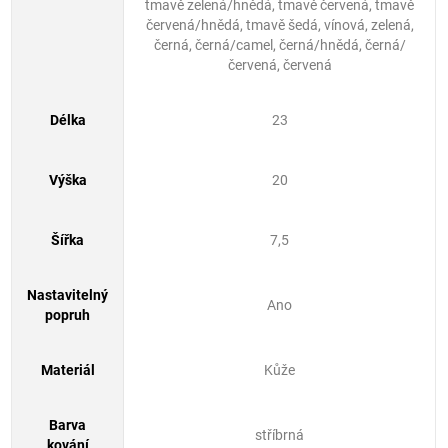
tmavě zelená/hnědá, tmavě červená, tmavě
červená/hnědá, tmavě šedá, vínová, zelená,
černá, černá/camel, černá/hnědá, černá/
červená, červená
Délka
23
Výška
20
Šířka
7,5
Nastavitelný
Ano
popruh
Materiál
Kůže
Barva
stříbrná
kování