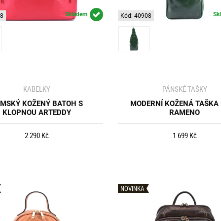
Skladem
Sk
48
Kód: 40908
KABELKY
PÁNSKÉ TAŠKY
MSKÝ KOŽENÝ BATOH S
MODERNÍ KOŽENÁ TAŠKA
KLOPNOU ARTEDDY
RAMENO
2 290 Kč
1 699 Kč
NOVINKA