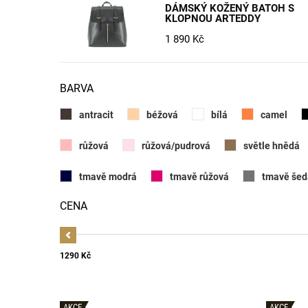
DÁMSKÝ KOŽENÝ BATOH S
KLOPNOU ARTEDDY
1 890 Kč
BARVA
antracit
béžová
bílá
camel
růžová
růžová/pudrová
světle hnědá
tmavě modrá
tmavě růžová
tmavě šed
CENA
1290 Kč
AKCE
AKCE