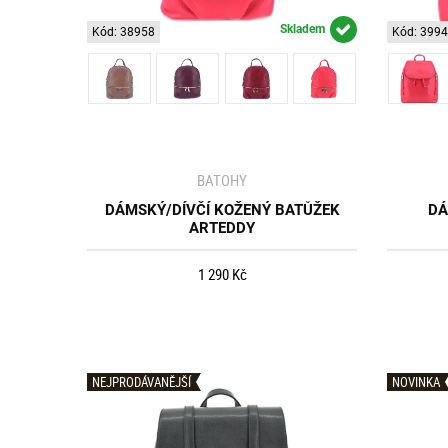
Skladem
Kód: 38958
Kód: 399
BATOHY
DÁMSKÝ/DÍVČÍ KOŽENÝ BATŮŽEK
DÁ
ARTEDDY
1 290 Kč
NEJPRODÁVANĚJŠÍ
NOVINKA