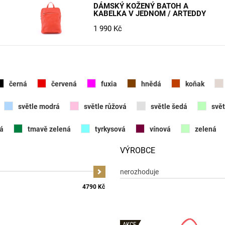
DÁMSKÝ KOŽENÝ BATOH A
KABELKA V JEDNOM / ARTEDDY
1 990 Kč
černá
červená
fuxia
hnědá
koňak
světle modrá
světle růžová
světle šedá
svět
á
tmavě zelená
tyrkysová
vínová
zelená
VÝROBCE
nerozhoduje
4790 Kč
AKCE