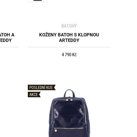
BATOHY
ATOH A
KOŽENY BATOH S KLOPNOU
TEDDY
ARTEDDY
4 790 Kč
POSLEDNÍ KUS
AKCE