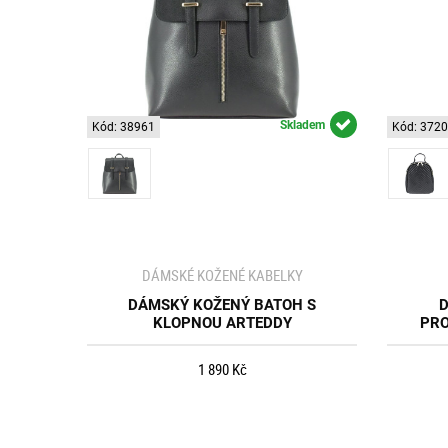
Skladem
Kód: 38961
Kód: 372
DÁMSKÉ KOŽENÉ KABELKY
DÁMSKÝ KOŽENÝ BATOH S
D
KLOPNOU ARTEDDY
PRO
1 890 Kč