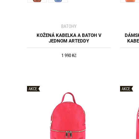
BATOHY
KOŽENÁ KABELKA A BATOH V
DÁMSK
JEDNOM ARTEDDY
KABE
1 990 Kč
AKCE
AKCE