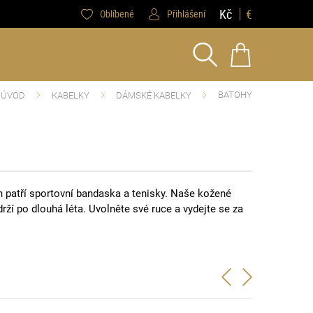
Kč
€
Oblíbené
Přihlášení
BATOHY
ÚVOD
KABELKY
DÁMSKÉ KABELKY
 patří sportovní bandaska a tenisky. Naše kožené
rží po dlouhá léta. Uvolněte své ruce a vydejte se za