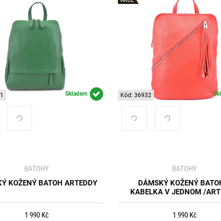
Skladem
Sk
31
Kód: 36932
BATOHY
BATOHY
Ý KOŽENÝ BATOH ARTEDDY
DÁMSKÝ KOŽENÝ BATO
KABELKA V JEDNOM /AR
1 990 Kč
1 990 Kč