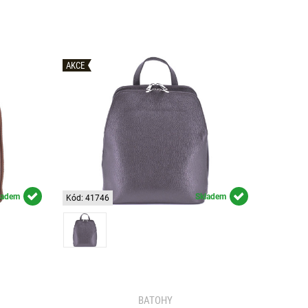
AKCE
ladem
Skladem
Kód: 41746
BATOHY