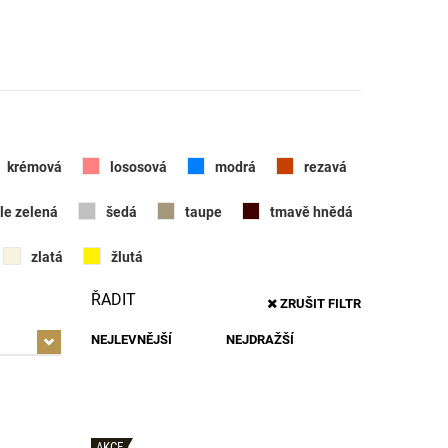
krémová
lososová
modrá
rezavá
le zelená
šedá
taupe
tmavě hnědá
zlatá
žlutá
ŘADIT
ZRUŠIT FILTR
NEJLEVNĚJŠÍ
NEJDRAŽŠÍ
AKCE