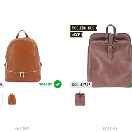
POSLEDNÍ KUS
AKCE
Skladem
Sk
59
Kód: 41745
BATOHY
BATOHY