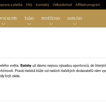
oprava a platba
FAQ
Kontakty
Velkoobchod
Affiliate program
VNÍ KUFRY
TAŠKY
PENĚŽENKY
DOPLŇKY
celého světa.
Batohy
už dávno nejsou výsadou sportovců, do kterých
tičností. Pravá italská kůže od našich italských dodavatelů vám vyd
dy krýt záda.