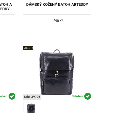
ATOH A
DÁMSKÝ KOŽENÝ BATOH ARTEDDY
TEDDY
1 890 Kč
AKCE
ladem
Skladem
Kód: 39996