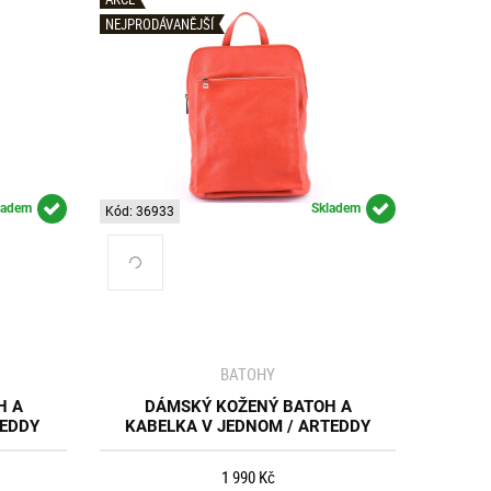
NEJPRODÁVANĚJŠÍ
ladem
Skladem
Kód: 36933
BATOHY
H A
DÁMSKÝ KOŽENÝ BATOH A
TEDDY
KABELKA V JEDNOM / ARTEDDY
1 990 Kč