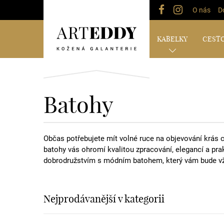
O nás
D
KABELKY
CESTO
Batohy
Občas potřebujete mít volné ruce na objevování krás 
batohy vás ohromí kvalitou zpracování, elegancí a prak
dobrodružstvím s módním batohem, který vám bude vž
Nejprodávanější v kategorii