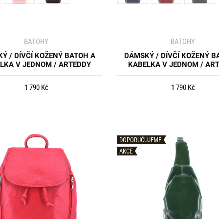
BATOHY
BATOHY
Ý / DÍVČÍ KOŽENÝ BATOH A
DÁMSKÝ / DÍVČÍ KOŽENÝ B
LKA V JEDNOM / ARTEDDY
KABELKA V JEDNOM / AR
1 790 Kč
1 790 Kč
DOPORUČUJEME
AKCE