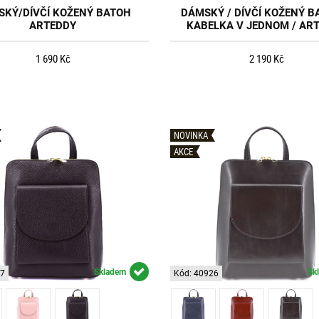
KÝ/DÍVČÍ KOŽENÝ BATOH
DÁMSKÝ / DÍVČÍ KOŽENÝ B
ARTEDDY
KABELKA V JEDNOM / AR
1 690 Kč
2 190 Kč
NOVINKA
AKCE
Skladem
Sk
27
Kód: 40926