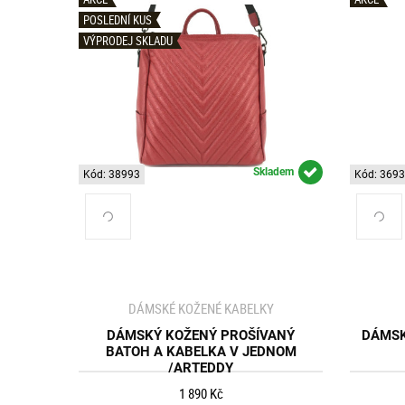
POSLEDNÍ KUS
VÝPRODEJ SKLADU
Skladem
Kód: 38993
Kód: 369
DÁMSKÉ KOŽENÉ KABELKY
DÁMSKÝ KOŽENÝ PROŠÍVANÝ
DÁMSK
BATOH A KABELKA V JEDNOM
/ARTEDDY
1 890 Kč