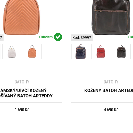
Skladem
Sk
07
Kód: 39997
BATOHY
BATOHY
ÁMSKÝ/DÍVČÍ KOŽENÝ
KOŽENÝ BATOH ARTED
ŠÍVANÝ BATOH ARTEDDY
1 690 Kč
4 690 Kč