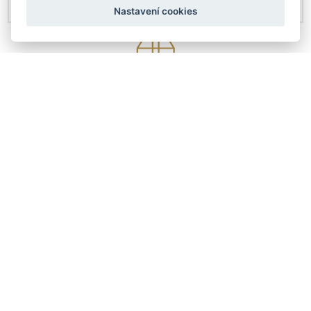
Nastavení cookies
KONTAKTY
Českobratrská 4307/6
Prostějov 79601
+420 608 411 736
info@arteddy.cz