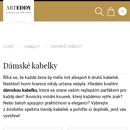
DÁMSKÉ KABELKY
ÚVOD
KABELKY
Dámské kabelky
Říká se, že každá žena by měla mít alespoň 6 druhů kabelek.
Naštěstí horní hranice nikdy určena nebyla. Hledáte kvalitní
dámskou kabelku
, která se stane vaším nejlepším parťákem pro
každý den? Ikonický módní kousek, který každému vytře zrak?
Nebo batoh spojující praktičnost a eleganci? Vybírejte
z širokého spektra trendy kabelek a pořiďte si doplněk, jenž vás
vystihne!