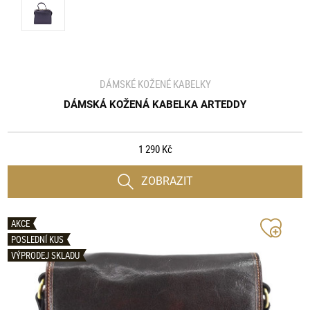
DÁMSKÉ KOŽENÉ KABELKY
DÁMSKÁ KOŽENÁ KABELKA ARTEDDY
1 290 Kč
ZOBRAZIT
AKCE
POSLEDNÍ KUS
VÝPRODEJ SKLADU