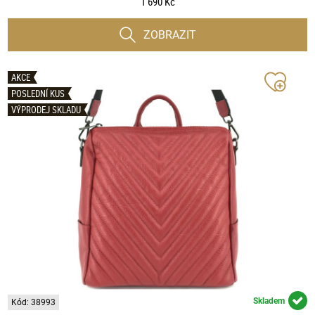
1 690 Kč
ZOBRAZIT
AKCE
POSLEDNÍ KUS
VÝPRODEJ SKLADU
Skladem
Kód: 38993