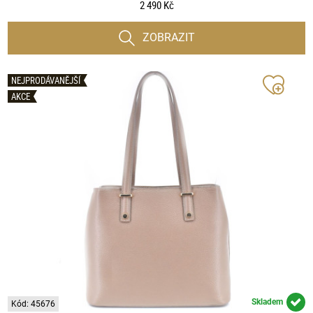
2 490 Kč
ZOBRAZIT
NEJPRODÁVANĚJŠÍ
AKCE
Skladem
Kód: 45676