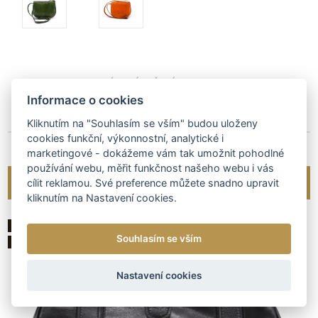
DÁMSKÉ KOŽENÉ KABELKY
Informace o cookies
DÁMSKÁ KOŽENÁ KABELKA CROSSBODY ARTEDDY
Kliknutím na "Souhlasím se vším" budou uloženy
cookies funkční, výkonnostní, analytické i
2 390 Kč
marketingové - dokážeme vám tak umožnit pohodlné
používání webu, měřit funkčnost našeho webu i vás
ZOBRAZIT
cílit reklamou. Své preference můžete snadno upravit
kliknutím na Nastavení cookies.
NEJPRODÁVANĚJŠÍ
Souhlasím se vším
AKCE
Nastavení cookies