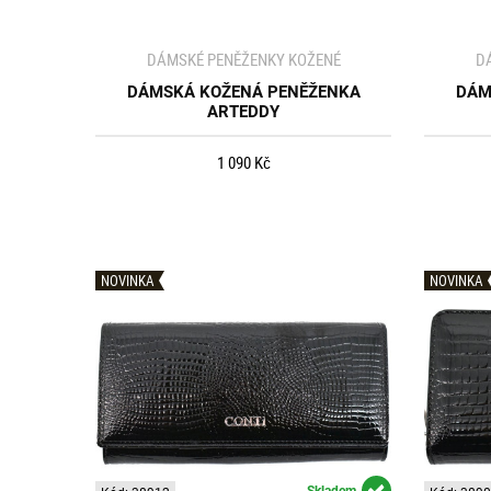
DÁMSKÉ PENĚŽENKY KOŽENÉ
D
DÁMSKÁ KOŽENÁ PENĚŽENKA
DÁM
ARTEDDY
1 090 Kč
NOVINKA
NOVINKA
Skladem