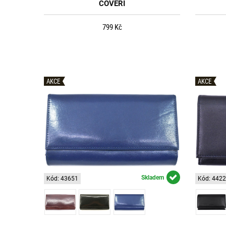
COVERI
799 Kč
AKCE
AKCE
Skladem
Kód: 43651
Kód: 442