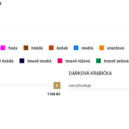
A
fuxia
hnědá
koňak
modrá
oranžová
ě hnědá
tmavě modrá
tmavě růžová
tmavě zelená
DÁRKOVÁ KRABIČKA
nerozhoduje
1100 Kč