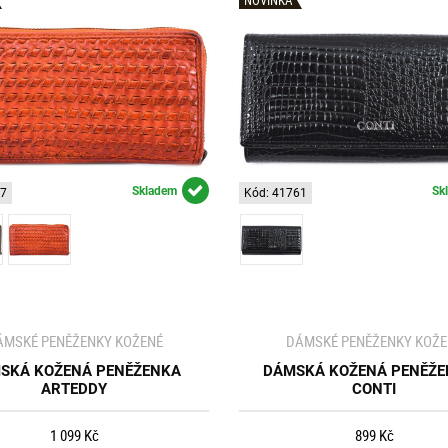
Skladem
Sk
57
Kód: 41761
ÁMSKÉ PENĚŽENKY KOŽENÉ
DÁMSKÉ PENĚŽENKY KOŽE
SKÁ KOŽENÁ PENĚŽENKA
DÁMSKÁ KOŽENÁ PENĚŽE
ARTEDDY
CONTI
1 099 Kč
899 Kč