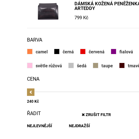
DÁMSKÁ KOŽENÁ PENĚŽENK
ARTEDDY
799 Kč
BARVA
camel
černá
červená
fialová
světle růžová
šedá
taupe
tmav
CENA
240 Kč
ŘADIT
ZRUŠIT FILTR
NEJLEVNĚJŠÍ
NEJDRAŽŠÍ