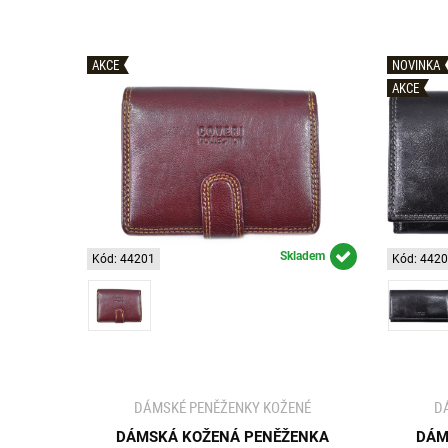
AKCE
NOVINKA
AKCE
Skladem
Kód: 44201
Kód: 442
DÁMSKÉ PENĚŽENKY KOŽENÉ
D
DÁMSKÁ KOŽENÁ PENĚŽENKA
DÁM