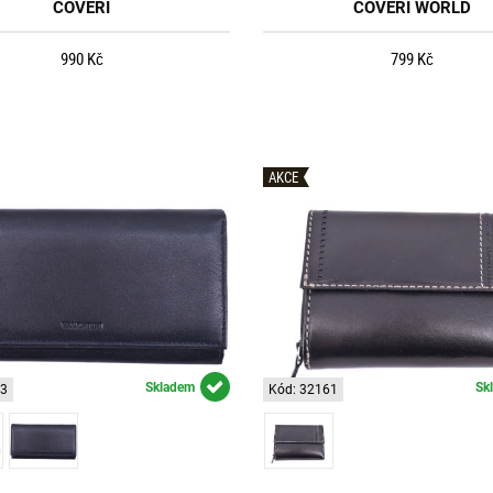
COVERI
COVERI WORLD
990 Kč
799 Kč
AKCE
Skladem
Sk
23
Kód: 32161