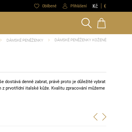
Kč
€
Oblíbené
Přihlášení
DÁMSKÉ PENĚŽENKY KOŽENÉ
DÁMSKÉ PENĚŽENKY
e dostává denně zabrat, právě proto je důležité vybrat
 z prvotřídní italské kůže. Kvalitu zpracování můžeme