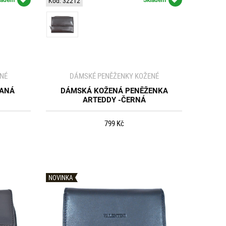
Kód: 32212
NÉ
DÁMSKÉ PENĚŽENKY KOŽENÉ
VANÁ
DÁMSKÁ KOŽENÁ PENĚŽENKA
ARTEDDY -ČERNÁ
799 Kč
NOVINKA