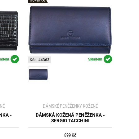
ladem
Skladem
Kód: 44363
NÉ
DÁMSKÉ PENĚŽENKY KOŽENÉ
NKA -
DÁMSKÁ KOŽENÁ PENĚŽENKA -
SERGIO TACCHINI
899 Kč