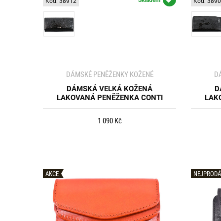
Kód: 38912
Kód: 389
DÁMSKÉ PENĚŽENKY KOŽENÉ
D
DÁMSKÁ VELKÁ KOŽENÁ
D
LAKOVANÁ PENĚŽENKA CONTI
LAK
1 090 Kč
AKCE
NEJPRODÁ