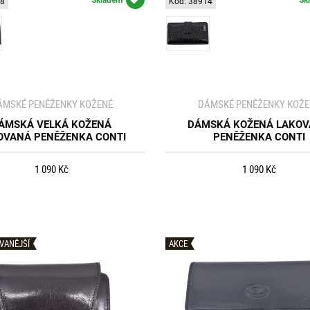
08
Kód: 38914
ÁMSKÉ PENĚŽENKY KOŽENÉ
DÁMSKÉ PENĚŽENKY KOŽE
ÁMSKÁ VELKÁ KOŽENÁ
DÁMSKÁ KOŽENÁ LAKO
OVANÁ PENĚŽENKA CONTI
PENĚŽENKA CONTI
1 090 Kč
1 090 Kč
VANĚJŠÍ
AKCE