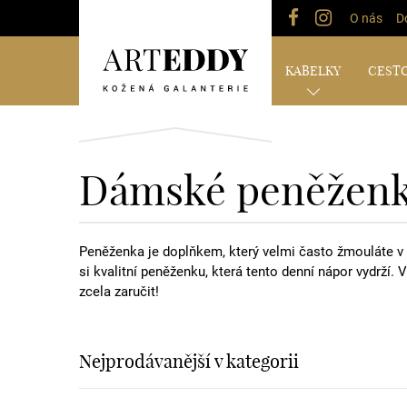
O nás
D
KABELKY
CESTO
Dámské peněženk
Peněženka je doplňkem, který velmi často žmouláte v ru
si kvalitní peněženku, která tento denní nápor vydrží. 
zcela zaručit!
Nejprodávanější v kategorii