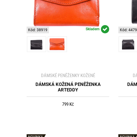
Skladem
Kód: 38919
Kód: 447
DÁMSKÉ PENĚŽENKY KOŽENÉ
D
DÁMSKÁ KOŽENÁ PENĚŽENKA
DÁM
ARTEDDY
799 Kč
NOVINKA
NOVINKA