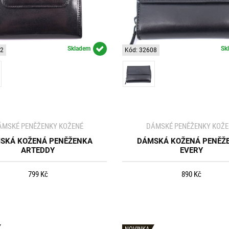
Skladem
Sk
92
Kód: 32608
ÁMSKÉ PENĚŽENKY KOŽENÉ
DÁMSKÉ PENĚŽENKY KOŽE
SKÁ KOŽENÁ PENĚŽENKA
DÁMSKÁ KOŽENÁ PENĚŽ
ARTEDDY
EVERY
799 Kč
890 Kč
NOVINKA