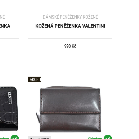
NÉ
DÁMSKÉ PENĚŽENKY KOŽENÉ
ENKA
KOŽENÁ PENĚŽENKA VALENTINI
990 Kč
AKCE
ladem
Skladem