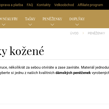
oprava a platba
FAQ
Kontakty
Velkoobchod
Affiliate program
VNÍ KUFRY
TAŠKY
PENĚŽENKY
DOPLŇKY
ÚVOD
PENĚŽENKY
y kožené
ce, několikrát za sebou otvíráte a zase zavíráte. Materiál jednoduš
Vyberte si jednu z našich kvalitních
dámských peněženek
vyrobených