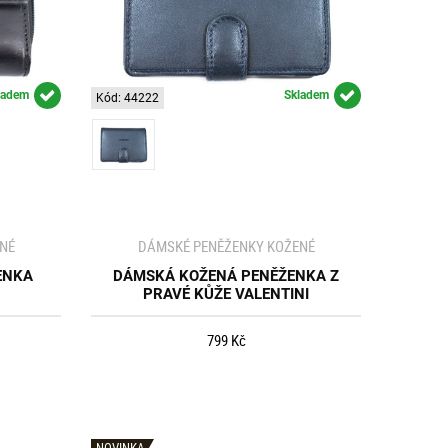
ladem
Skladem
Kód: 44222
NÉ
DÁMSKÉ PENĚŽENKY KOŽENÉ
ENKA
DÁMSKÁ KOŽENÁ PENĚŽENKA Z
PRAVÉ KŮŽE VALENTINI
799 Kč
NOVINKA