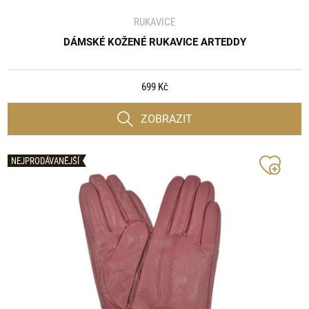
RUKAVICE
DÁMSKÉ KOŽENÉ RUKAVICE ARTEDDY
699 Kč
ZOBRAZIT
NEJPRODÁVANĚJŠÍ